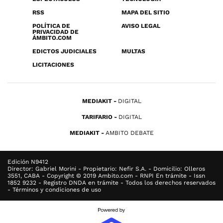
RSS
MAPA DEL SITIO
POLÍTICA DE
AVISO LEGAL
PRIVACIDAD DE
ÁMBITO.COM
EDICTOS JUDICIALES
MULTAS
LICITACIONES
MEDIAKIT
DIGITAL
TARIFARIO
DIGITAL
MEDIAKIT
AMBITO DEBATE
Edición N9412
Director: Gabriel Morini - Propietario: Nefir S.A. - Domicilio: Olleros
3551, CABA - Copyright © 2019 Ambito.com - RNPI En trámite - Issn
1852 9232 - Registro DNDA en trámite - Todos los derechos reservados
- Términos y condiciones de uso