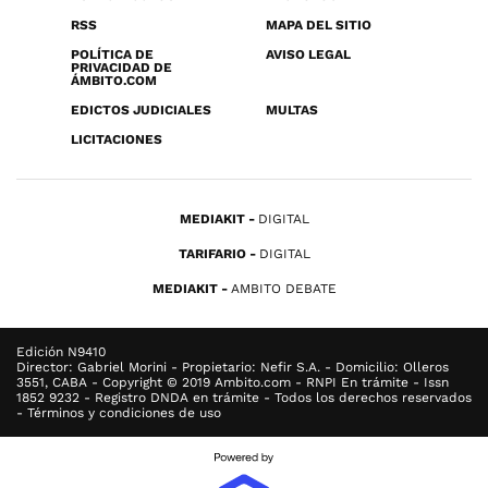
RSS
MAPA DEL SITIO
POLÍTICA DE
AVISO LEGAL
PRIVACIDAD DE
ÁMBITO.COM
EDICTOS JUDICIALES
MULTAS
LICITACIONES
MEDIAKIT
DIGITAL
TARIFARIO
DIGITAL
MEDIAKIT
AMBITO DEBATE
Edición N9410
Director: Gabriel Morini - Propietario: Nefir S.A. - Domicilio: Olleros
3551, CABA - Copyright © 2019 Ambito.com - RNPI En trámite - Issn
1852 9232 - Registro DNDA en trámite - Todos los derechos reservados
- Términos y condiciones de uso