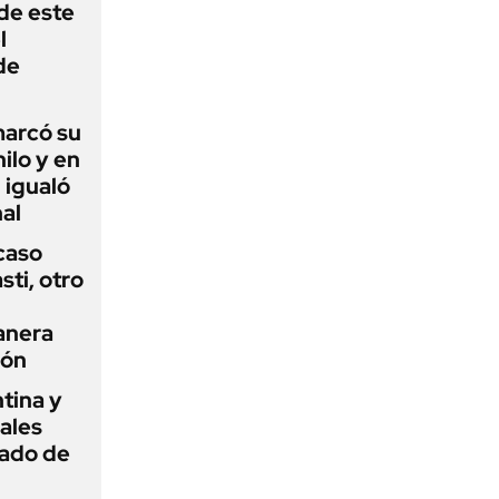
 de este
l
de
 marcó su
hilo y en
 igualó
al
 caso
ti, otro
anera
ión
tina y
ñales
gado de