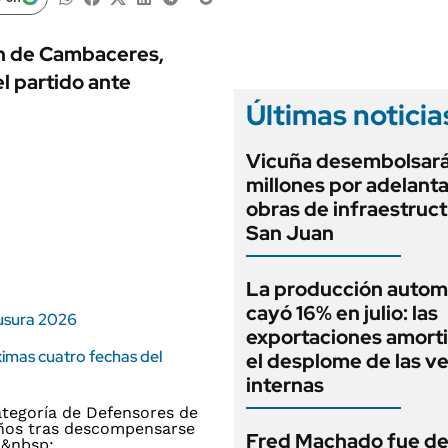
ANUARIO 2025
LIFESTYLE
EDICIÓN IMPRESA
AUTOS
ión de Cambaceres,
l partido ante
Últimas noticia
Vicuña desembolsar
millones por adelant
obras de infraestruc
San Juan
La producción autom
cayó 16% en julio: las
ausura 2026
exportaciones amort
ximas cuatro fechas del
el desplome de las v
internas
Fred Machado fue de