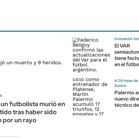
Innovación te
El VAR
semiautom
tiene fech
en el fútb
A 24 horas de 
Zunino
Palermo 
s
nuevo dir
: un futbolista murió en
técnico de
tido tras haber sido
 por un rayo