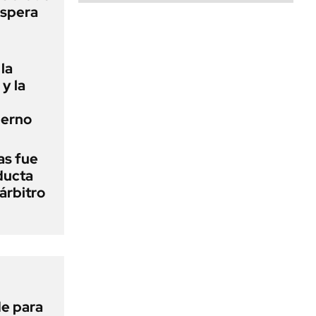
espera
la
 y la
ierno
as fue
ducta
árbitro
de para