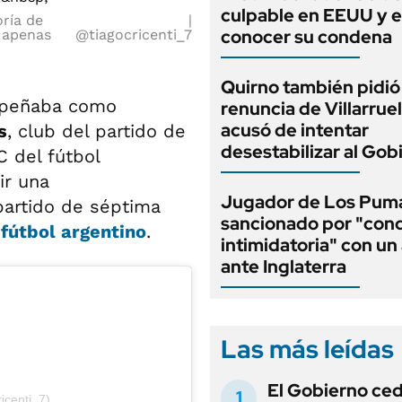
culpable en EEUU y 
oría de
conocer su condena
 apenas
@tiagocricenti_7
Quirno también pidió 
mpeñaba como
renuncia de Villarruel
acusó de intentar
s
, club del partido de
desestabilizar al Gob
 del fútbol
ir una
Jugador de Los Pum
artido de séptima
sancionado por "con
l
fútbol argentino
.
intimidatoria" con un 
ante Inglaterra
Las más leídas
El Gobierno ce
icenti_7)