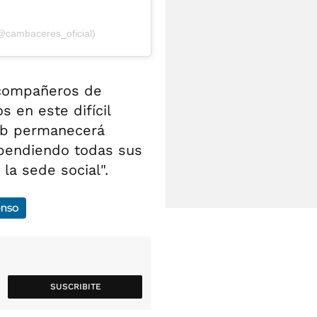
@cambaceres_oficial)
 compañeros de
 en este difícil
ub permanecerá
spendiendo todas sus
 la sede social".
enso
SUSCRIBITE