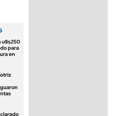
viernes de 10 a 18
s
á u$s250
ado para
tura en
otriz
iguaron
entas
clarado