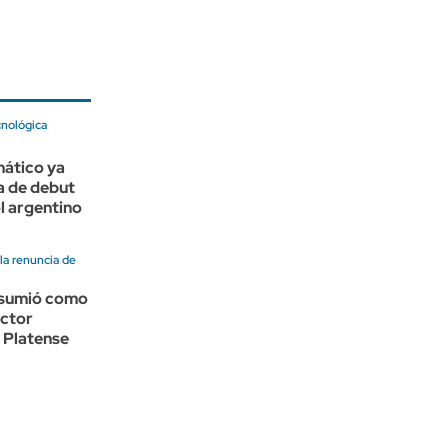
cnológica
ático ya
a de debut
ol argentino
la renuncia de
asumió como
ector
 Platense