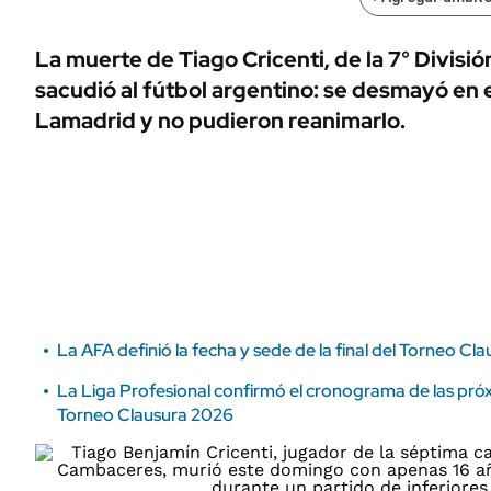
ÁMBITO DEBATE
Municipios
MEDIAKIT AMBITO DEBATE
La muerte de Tiago Cricenti, de la 7° Divis
URUGUAY
sacudió al fútbol argentino: se desmayó en e
Lamadrid y no pudieron reanimarlo.
La AFA definió la fecha y sede de la final del Torneo Cl
La Liga Profesional confirmó el cronograma de las pró
Torneo Clausura 2026