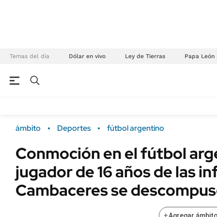
Temas del día
Dólar en vivo
Ley de Tierras
Papa León 
NEGOCIOS
ÚLTIMAS NOTICIAS
Especiales Ámbito
ECONOMÍA
ámbito
Deportes
fútbol argentino
Real Estate
Banco de Datos
Conmoción en el fútbol arg
Sustentabilidad
Campo
jugador de 16 años de las in
Seguros
FINANZAS
ENERGY REPORT
Cambaceres se descompuso
Dólar
POLÍTICA
Mercados
+
Agregar ámbito
Nacional