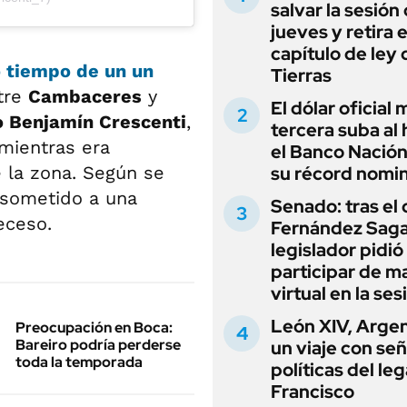
salvar la sesión
jueves y retira e
capítulo de ley 
o tiempo de un un
Tierras
tre
Cambaceres
y
El dólar oficial
o Benjamín Crescenti
,
tercera suba al 
 mientras era
el Banco Nación
 la zona. Según se
su récord nomin
 sometido a una
Senado: tras el
eceso.
Fernández Sagas
legislador pidió
participar de m
virtual en la ses
León XIV, Argen
Preocupación en Boca:
Bareiro podría perderse
un viaje con se
toda la temporada
políticas del le
Francisco