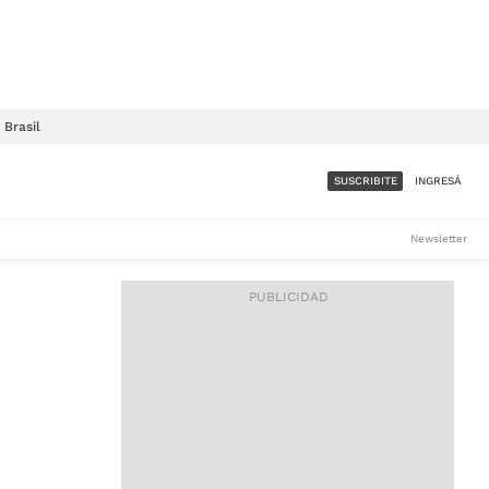
Brasil
SUSCRIBITE
INGRESÁ
SUMATE A LA COMUNIDAD
Newsletter
DE ÁMBITO
LES
ACCESO FULL - $1.800/MES
ES
CORPORATIVO - CONSULTAR
Si tenés dudas comunicate
con nosotros a
IOS
suscripciones@ambito.com.ar
Llamanos al (54) 11 4556-
9147/48 o
al (54) 11 4449-3256 de lunes a