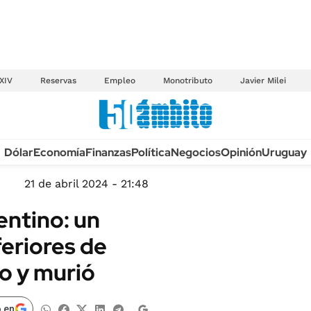
XIV
Reservas
Empleo
Monotributo
Javier Milei
Anuario autos 2026
Dólar
Economía
Finanzas
Política
Negocios
Opinión
Uruguay
TECNOLOGÍA
NOVEDADES FISCA
MÉXICO
21 de abril 2024 - 21:48
EDICTOS JUDICIAL
OPINIÓN
entino: un
MULTAS
MUNDO
feriores de
LICITACIONES
INFORMACIÓN GENERAL
 y murió
CUADROS TARIFAR
ESPECTÁCULOS
RECALL
DEPORTES
 en