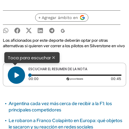
+ Agregar ámbito en
Los aficionados por este deporte deberán optar por otras
alternativas si quieren ver correr a los pilotos en Silverstone en vivo
×
Toca para escuchar
ESCUCHAR EL RESUMEN DE LA NOTA
Tiempo transcurrido: 0 segundos
Dura
00:00
00:45
Argentina cada vez más cerca de recibir a la F1: los
principales competidores
Le robaron a Franco Colapinto en Europa: qué objetos
le sacaron y su reacción en redes sociales