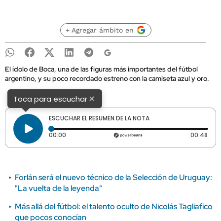
+ Agregar ámbito en
El ídolo de Boca, una de las figuras más importantes del fútbol
argentino, y su poco recordado estreno con la camiseta azul y oro.
×
Toca para escuchar
ESCUCHAR EL RESUMEN DE LA NOTA
Tiempo transcurrido: 0 segundos
Dura
00:00
00:48
Forlán será el nuevo técnico de la Selección de Uruguay:
"La vuelta de la leyenda"
Más allá del fútbol: el talento oculto de Nicolás Tagliafico
que pocos conocían