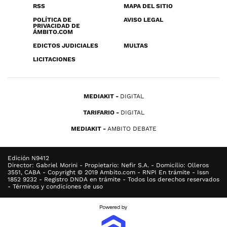
RSS
MAPA DEL SITIO
POLÍTICA DE
AVISO LEGAL
PRIVACIDAD DE
ÁMBITO.COM
EDICTOS JUDICIALES
MULTAS
LICITACIONES
MEDIAKIT
DIGITAL
TARIFARIO
DIGITAL
MEDIAKIT
AMBITO DEBATE
Edición N9412
Director: Gabriel Morini - Propietario: Nefir S.A. - Domicilio: Olleros
3551, CABA - Copyright © 2019 Ambito.com - RNPI En trámite - Issn
1852 9232 - Registro DNDA en trámite - Todos los derechos reservados
- Términos y condiciones de uso