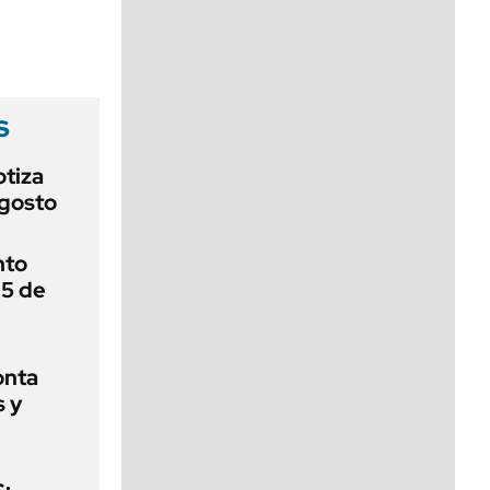
viernes de 10 a 18
s
otiza
agosto
nto
 5 de
onta
s y