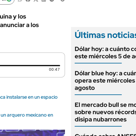
ANUARIO 2025
LIFESTYLE
EDICIÓN IMPRESA
AUTOS
uina y los
anunciar a los
Últimas noticia
Dólar hoy: a cuánto c
este miércoles 5 de 
Duración: 47 segundos
00:47
Dólar blue hoy: a cuá
opera este miércoles
agosto
ca instalarse en un espacio
El mercado bull se m
sobre nuevos récord
e un arquero mexicano en
disipa nubarrones