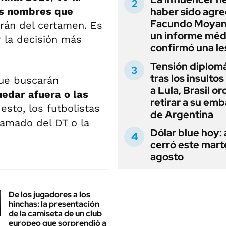
os nombres que
haber sido agre
Facundo Moyan
rán del certamen. Es
un informe méd
 la decisión más
confirmó una le
Tensión diplomá
tras los insultos
que buscarán
a Lula, Brasil o
uedar afuera o las
retirar a su em
 esto, los futbolistas
de Argentina
lamado del DT o la
Dólar blue hoy:
cerró este mart
agosto
De los jugadores a los
hinchas: la presentación
de la camiseta de un club
europeo que sorprendió a