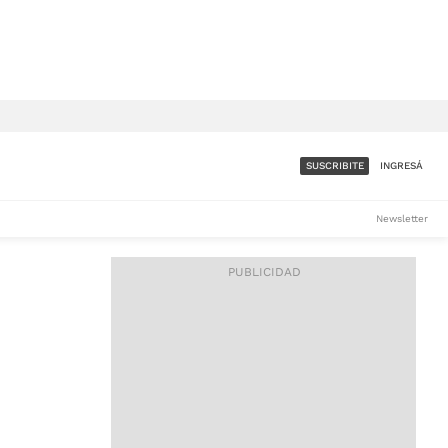
SUSCRIBITE
INGRESÁ
SUMATE A LA COMUNIDAD
Newsletter
DE ÁMBITO
LES
ACCESO FULL - $1.800/MES
ES
CORPORATIVO - CONSULTAR
Si tenés dudas comunicate
con nosotros a
IOS
suscripciones@ambito.com.ar
Llamanos al (54) 11 4556-
9147/48 o
al (54) 11 4449-3256 de lunes a