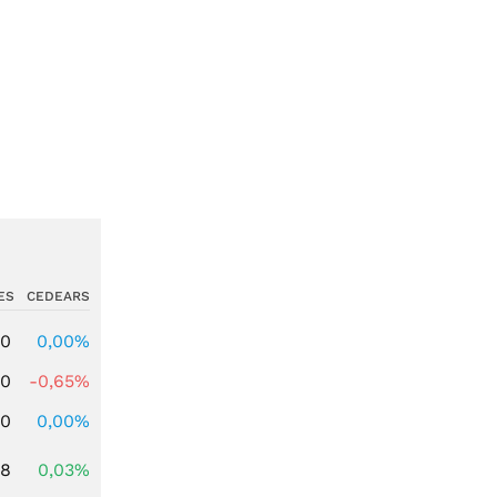
ES
CEDEARS
00
0,00%
00
-0,65%
00
0,00%
98
0,03%