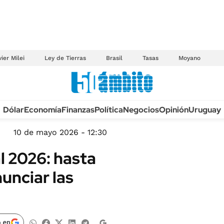
ier Milei
Ley de Tierras
Brasil
Tasas
Moyano
Anuario autos 2026
Dólar
Economía
Finanzas
Política
Negocios
Opinión
Uruguay
TECNOLOGÍA
NOVEDADES FISCA
MÉXICO
10 de mayo 2026 - 12:30
EDICTOS JUDICIAL
OPINIÓN
l 2026: hasta
MULTAS
MUNDO
unciar las
LICITACIONES
INFORMACIÓN GENERAL
CUADROS TARIFAR
ESPECTÁCULOS
RECALL
DEPORTES
 en