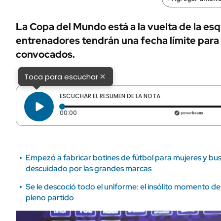
ÁMBITO DEBATE
Municipios
MEDIAKIT AMBITO DEBATE
La Copa del Mundo está a la vuelta de la esq
URUGUAY
entrenadores tendrán una fecha límite para 
convocados.
×
Toca para escuchar
ESCUCHAR EL RESUMEN DE LA NOTA
Tiempo transcurrido: 0 segundos
00:00
Empezó a fabricar botines de fútbol para mujeres y bus
descuidado por las grandes marcas
Se le descoció todo el uniforme: el insólito momento d
pleno partido