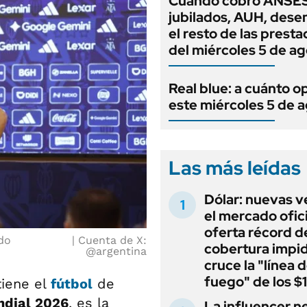
Cuándo cobro ANSES
jubilados, AUH, dese
el resto de las prest
del miércoles 5 de a
Real blue: a cuánto o
este miércoles 5 de 
Las más leídas
Dólar: nuevas v
el mercado ofici
oferta récord d
do
Cuenta de X:
cobertura impi
@argentina
cruce la "línea 
fuego" de los $
iene el
fútbol
de
dial 2026
, es la
La influencer n