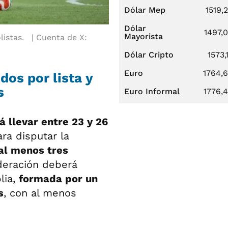
Dólar Mep
1519,
Dólar
1497,
Mayorista
listas.
Cuenta de X:
Dólar Cripto
1573,
Euro
1764,
os por lista y
s
Euro Informal
1776,
 llevar entre 23 y 26
ara disputar la
 al menos tres
ederación deberá
lia,
formada por un
s
, con al menos