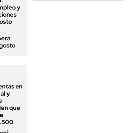
:
mpleo y
aciones
gosto
pera
agosto
entas en
al y
e
den que
de
1.500
egó