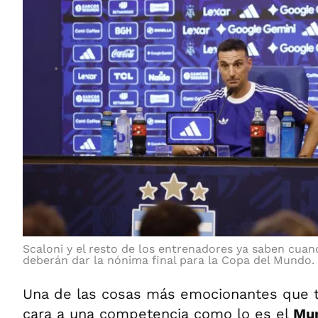
Scaloni y el resto de los entrenadores ya saben cuan
deberán dar la nónima final para la Copa del Mundo.
Una de las cosas más emocionantes que t
cara a una competencia como lo es el
Mun