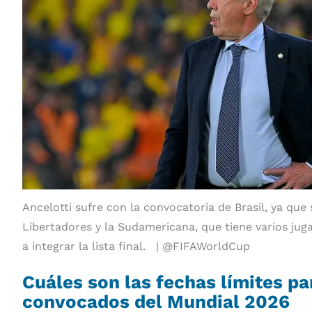
Ancelotti sufre con la convocatoria de Brasil, ya que
Libertadores y la Sudamericana, que tiene varios ju
a integrar la lista final.
@FIFAWorldCup
Cuáles son las fechas límites par
convocados del Mundial 2026