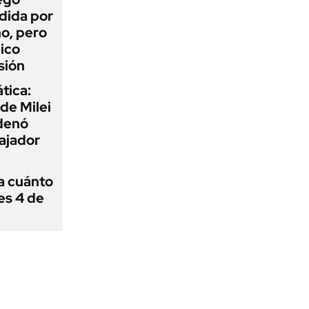
dida por
o, pero
ico
sión
tica:
 de Milei
rdenó
bajador
 a cuánto
es 4 de