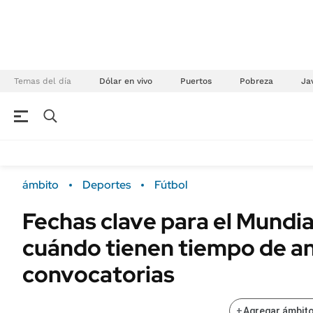
Temas del día
Dólar en vivo
Puertos
Pobreza
Jav
NEGOCIOS
ÚLTIMAS NOTICIAS
Especiales Ámbito
ECONOMÍA
ámbito
Deportes
Fútbol
Real Estate
Banco de Datos
Fechas clave para el Mundia
Sustentabilidad
Campo
cuándo tienen tiempo de an
Seguros
FINANZAS
ENERGY REPORT
convocatorias
Dólar
POLÍTICA
Mercados
+
Agregar ámbito
Nacional