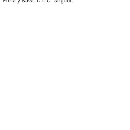
Enría y Sava. DT: C. Griguol.