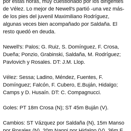
por estas horas, muy cuestionado por los dirigentes
de Vélez. Lo mejor de Newell's partió -una vez más-
de los pies del juvenil Maximiliano Rodríguez,
algunas veces bien acompañado por Saldaña. El
resto quedó en deuda.
Newell's: Palos; G. Ruiz, S. Domínguez, F. Crosa,
Dueña; Ponzio, Grabinski, Saldaña, M. Rodríguez;
Pavlovich y Rosales. DT: J.M. Llop.
Vélez: Sessa; Ladino, Méndez, Fuentes, F.
Domínguez; Falcón, F. Cubero, E.Buján, Hidalgo;
Camps y D. Husaín. DT: C. Compagnucci.
Goles: PT 18m Crosa (N); ST 45m Buján (V).
Cambios: ST Vázquez por Saldaña (N), 15m Manso
por Rosales (N), 20m Nanni por Hidalgo (V), 36m E.