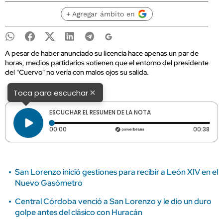
+ Agregar ámbito en
A pesar de haber anunciado su licencia hace apenas un par de
horas, medios partidarios sotienen que el entorno del presidente
del "Cuervo" no vería con malos ojos su salida.
×
Toca para escuchar
ESCUCHAR EL RESUMEN DE LA NOTA
Tiempo transcurrido: 0 segundos
Dura
00:00
00:38
San Lorenzo inició gestiones para recibir a León XIV en el
Nuevo Gasómetro
Central Córdoba venció a San Lorenzo y le dio un duro
golpe antes del clásico con Huracán