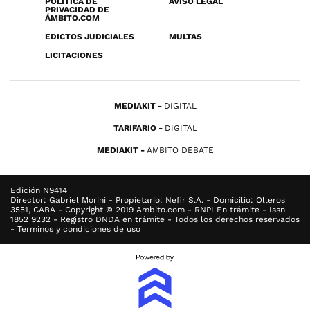
POLÍTICA DE
AVISO LEGAL
PRIVACIDAD DE
ÁMBITO.COM
EDICTOS JUDICIALES
MULTAS
LICITACIONES
MEDIAKIT
DIGITAL
TARIFARIO
DIGITAL
MEDIAKIT
AMBITO DEBATE
Edición N9414
Director: Gabriel Morini - Propietario: Nefir S.A. - Domicilio: Olleros
3551, CABA - Copyright © 2019 Ambito.com - RNPI En trámite - Issn
1852 9232 - Registro DNDA en trámite - Todos los derechos reservados
- Términos y condiciones de uso