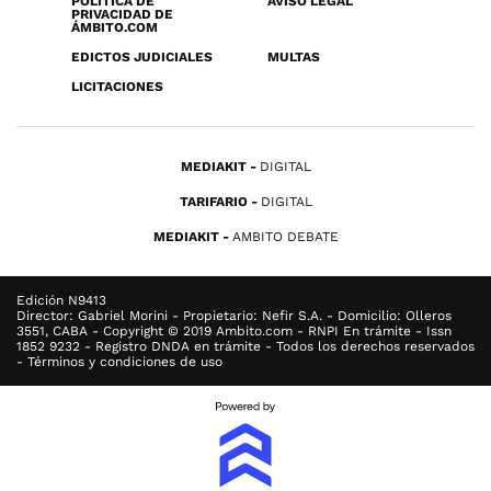
POLÍTICA DE
AVISO LEGAL
PRIVACIDAD DE
ÁMBITO.COM
EDICTOS JUDICIALES
MULTAS
LICITACIONES
MEDIAKIT
DIGITAL
TARIFARIO
DIGITAL
MEDIAKIT
AMBITO DEBATE
Edición N9413
Director: Gabriel Morini - Propietario: Nefir S.A. - Domicilio: Olleros
3551, CABA - Copyright © 2019 Ambito.com - RNPI En trámite - Issn
1852 9232 - Registro DNDA en trámite - Todos los derechos reservados
- Términos y condiciones de uso