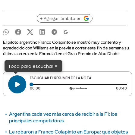
+ Agregar ámbito en
El piloto argentino Franco Colapinto se mostró muy contento y
agradecido con Williams en la previa a correr este fin de semana su
última carrera en la Fórmula 1 en el Gran Premio de Abu Dhabi.
×
Toca para escuchar
ESCUCHAR EL RESUMEN DE LA NOTA
Tiempo transcurrido: 0 segundos
Dura
00:00
00:40
Argentina cada vez más cerca de recibir a la F1: los
principales competidores
Le robaron a Franco Colapinto en Europa: qué objetos