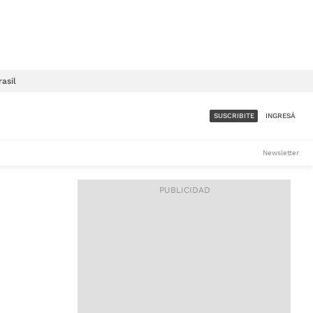
rasil
SUSCRIBITE
INGRESÁ
SUMATE A LA COMUNIDAD
Newsletter
DE ÁMBITO
LES
ACCESO FULL - $1.800/MES
ES
CORPORATIVO - CONSULTAR
Si tenés dudas comunicate
con nosotros a
IOS
suscripciones@ambito.com.ar
Llamanos al (54) 11 4556-
9147/48 o
al (54) 11 4449-3256 de lunes a