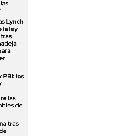
las
"
as Lynch
 la ley
ntras
madeja
para
er
y PBI: los
y
re las
ables de
na tras
 de