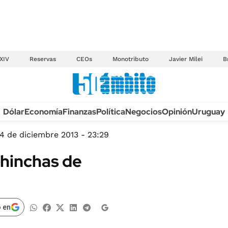
XIV
Reservas
CEOs
Monotributo
Javier Milei
B
Anuario autos 2026
Dólar
Economía
Finanzas
Política
Negocios
Opinión
Uruguay
TECNOLOGÍA
NOVEDADES FISCA
MÉXICO
4 de diciembre 2013 - 23:29
EDICTOS JUDICIAL
OPINIÓN
 hinchas de
MULTAS
MUNDO
LICITACIONES
INFORMACIÓN GENERAL
CUADROS TARIFAR
ESPECTÁCULOS
 en
RECALL
DEPORTES