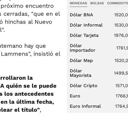
MONEDAS
BOLSAS
COMMODITI
l próximo encuentro
 cerradas, "que en el
Dólar BNA
1520,
vó hinchas al Nuevo
Dólar Informal
1530,
".
Dólar Tarjeta
1976,
antemano hay que
Dólar
1761,
Importador
 Lammens", insistió el
Dólar Mep
1520,
Dólar
1499,
Mayorista
rrollaron la
 A quién se le puede
Dólar Cripto
1571,
os los antecedentes
Euro
1766,
en la última fecha,
Euro Informal
1764,
ear el título"
,