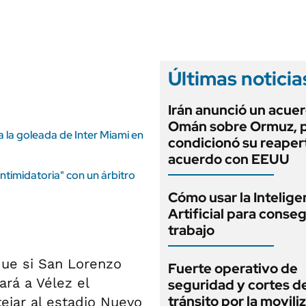
ANUARIO 2025
LIFESTYLE
EDICIÓN IMPRESA
AUTOS
Últimas noticia
Irán anunció un acue
Omán sobre Ormuz, 
a la goleada de Inter Miami en
condicionó su reaper
acuerdo con EEUU
timidatoria" con un árbitro
Cómo usar la Intelige
Artificial para conseg
trabajo
ue si San Lorenzo
Fuerte operativo de
ará a Vélez el
seguridad y cortes d
tránsito por la movili
ejar al estadio Nuevo