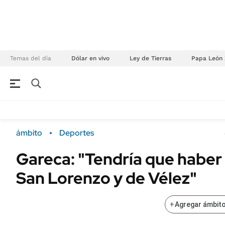
Temas del día
Dólar en vivo
Ley de Tierras
Papa León 
NEGOCIOS
ÚLTIMAS NOTICIAS
Especiales Ámbito
ECONOMÍA
ámbito
Deportes
Real Estate
Banco de Datos
Gareca: "Tendría que haber
Sustentabilidad
Campo
San Lorenzo y de Vélez"
Seguros
FINANZAS
ENERGY REPORT
Dólar
+
Agregar ámbito
POLÍTICA
Mercados
Nacional