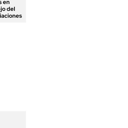
s en
jo del
iaciones