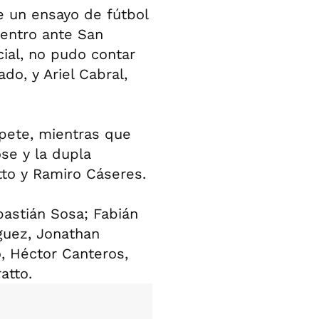
e un ensayo de fútbol
cuentro ante San
cial, no pudo contar
do, y Ariel Cabral,
pete, mientras que
se y la dupla
to y Ramiro Cáseres.
bastián Sosa; Fabián
guez, Jonathan
, Héctor Canteros,
atto.