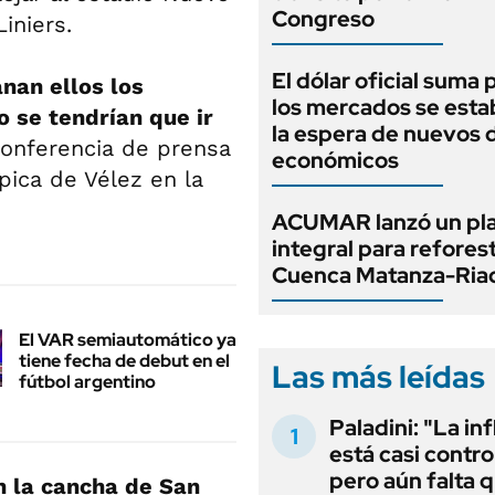
Congreso
iniers.
El dólar oficial suma 
nan ellos los
los mercados se estab
o se tendrían que ir
la espera de nuevos 
conferencia de prensa
económicos
pica de Vélez en la
ACUMAR lanzó un pl
integral para reforest
Cuenca Matanza-Ria
El VAR semiautomático ya
tiene fecha de debut en el
Las más leídas
fútbol argentino
Paladini: "La in
está casi contro
pero aún falta 
n la cancha de San