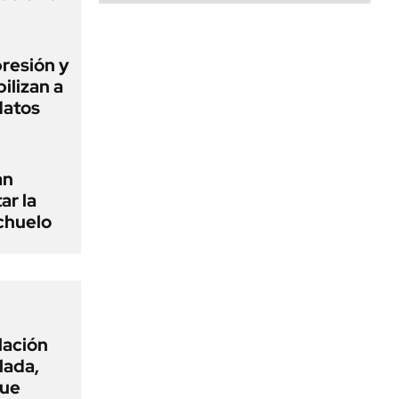
presión y
ilizan a
datos
an
ar la
chuelo
flación
lada,
que