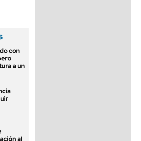
viernes de 10 a 18
s
rdo con
pero
tura a un
ncia
uir
e
zación al