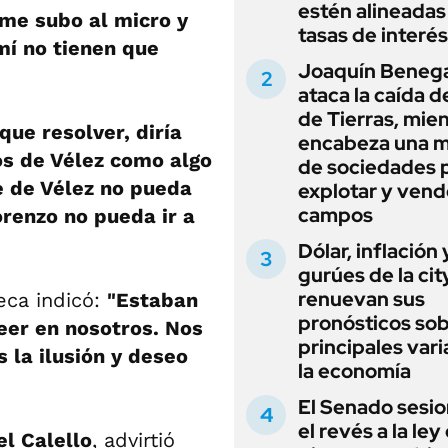
estén alineadas 
 me subo al micro y
tasas de interés
mí no tienen que
Joaquín Beneg
ataca la caída de
de Tierras, mie
 que resolver, diría
encabeza una 
os de Vélez como algo
de sociedades 
e de Vélez no pueda
explotar y vend
campos
orenzo no pueda ir a
Dólar, inflación 
gurúes de la cit
renuevan sus
eca indicó:
"Estaban
pronósticos sob
eer en nosotros. Nos
principales vari
 la ilusión y deseo
la economía
El Senado sesio
el revés a la ley
el Calello
, advirtió