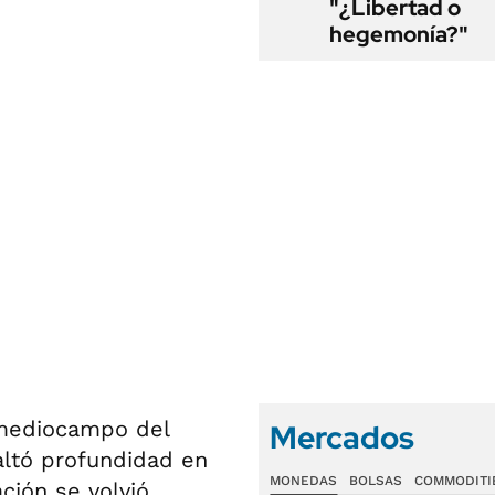
"¿Libertad o
hegemonía?"
l mediocampo del
Mercados
faltó profundidad en
MONEDAS
BOLSAS
COMMODITI
ción se volvió