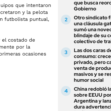
que busca reord
uipos que intentaron
Gobierno
cretaron y la pelota
Otro sindicato 
 futbolista puntual,
una cláusula gat
sumó una noved
blindaje de su 
 el costado de
colectivo de tr
mente por la
Las dos caras d
s primeras ocasiones
consumo: crece 
privado, pero ca
venta de produ
masivos y se res
humor social
China redobló l
sobre EEUU po
Argentina y lan
dura advertenci