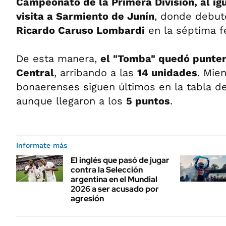
Campeonato de la Primera División, al igu
visita a Sarmiento de Junín
, donde debut
Ricardo Caruso Lombardi
en la séptima f
De esta manera,
el "Tomba" quedó punter
Central
, arribando a las
14 unidades
. Mie
bonaerenses siguen últimos en la tabla d
aunque llegaron a los
5 puntos
.
Informate más
El inglés que pasó de jugar
contra la Selección
argentina en el Mundial
2026 a ser acusado por
agresión