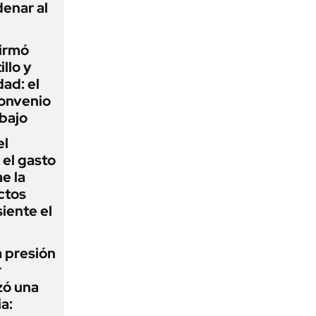
enar al
firmó
illo y
ad: el
convenio
abajo
el
el gasto
e la
ctos
iente el
a presión
r
zó una
a: