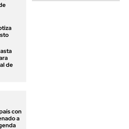
de
otiza
sto
asta
ara
al de
 país con
Senado a
agenda