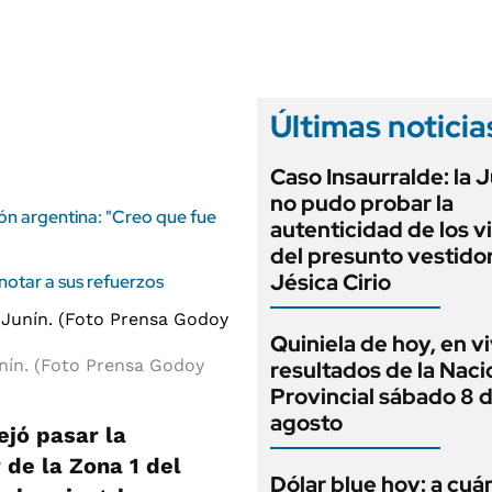
ANUARIO 2025
LIFESTYLE
EDICIÓN IMPRESA
AUTOS
Últimas noticia
Caso Insaurralde: la J
no pudo probar la
ión argentina: "Creo que fue
autenticidad de los v
del presunto vestido
Jésica Cirio
anotar a sus refuerzos
Quiniela de hoy, en vi
nín. (Foto Prensa Godoy
resultados de la Naci
Provincial sábado 8 
agosto
jó pasar la
 de la Zona 1 del
Dólar blue hoy: a cuá