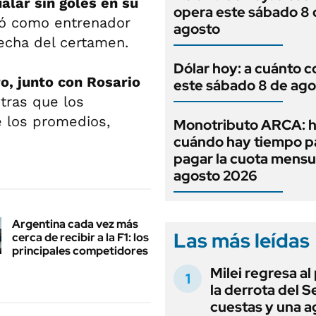
alar sin goles en su
opera este sábado 8 
ó como entrenador
agosto
echa del certamen.
Dólar hoy: a cuánto c
o, junto con Rosario
este sábado 8 de ago
ntras que los
e los promedios,
Monotributo ARCA: h
cuándo hay tiempo p
pagar la cuota mensu
agosto 2026
Argentina cada vez más
Las más leídas
cerca de recibir a la F1: los
principales competidores
Milei regresa al
la derrota del 
cuestas y una 