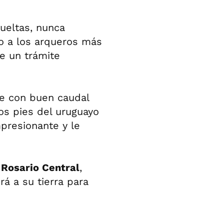
vueltas, nunca
do a los arqueros más
e un trámite
ue con buen caudal
los pies del uruguayo
presionante y le
 Rosario Central
,
á a su tierra para