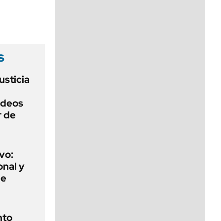
viernes de 10 a 18
s
usticia
ideos
r de
vo:
onal y
de
nto