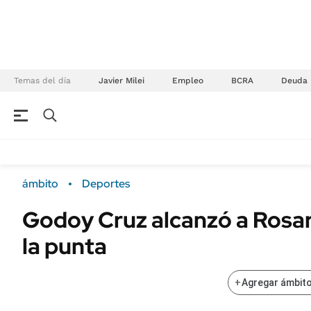
Temas del día
Javier Milei
Empleo
BCRA
Deuda
NEGOCIOS
ÚLTIMAS NOTICIAS
Especiales Ámbito
ECONOMÍA
ámbito
Deportes
Real Estate
Banco de Datos
Godoy Cruz alcanzó a Rosar
Sustentabilidad
Campo
la punta
Seguros
FINANZAS
ENERGY REPORT
Dólar
+
Agregar ámbito
POLÍTICA
Mercados
Nacional