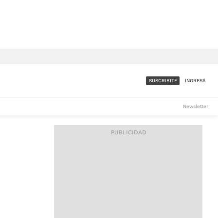
SUSCRIBITE
INGRESÁ
SUMATE A LA COMUNIDAD
Newsletter
DE ÁMBITO
LES
ACCESO FULL - $1.800/MES
ES
CORPORATIVO - CONSULTAR
Si tenés dudas comunicate
con nosotros a
IOS
suscripciones@ambito.com.ar
Llamanos al (54) 11 4556-
9147/48 o
al (54) 11 4449-3256 de lunes a