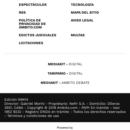
ESPECTÁCULOS
TECNOLOGÍA
RSS
MAPA DEL SITIO
POLÍTICA DE
AVISO LEGAL
PRIVACIDAD DE
ÁMBITO.COM
EDICTOS JUDICIALES
MULTAS
LICITACIONES
MEDIAKIT
DIGITAL
TARIFARIO
DIGITAL
MEDIAKIT
AMBITO DEBATE
Edición N9414
Director: Gabriel Morini - Propietario: Nefir S.A. - Domicilio: Olleros
3551, CABA - Copyright © 2019 Ambito.com - RNPI En trámite - Issn
1852 9232 - Registro DNDA en trámite - Todos los derechos reservados
- Términos y condiciones de uso