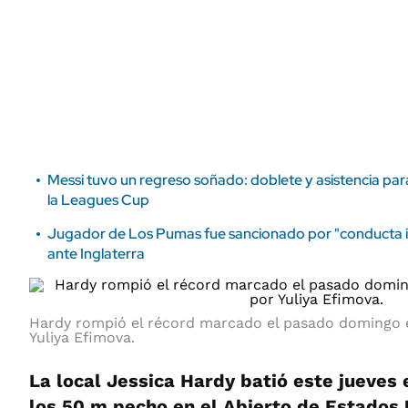
ÁMBITO DEBATE
Municipios
MEDIAKIT AMBITO DEBATE
URUGUAY
Messi tuvo un regreso soñado: doblete y asistencia par
la Leagues Cup
Jugador de Los Pumas fue sancionado por "conducta in
ante Inglaterra
Hardy rompió el récord marcado el pasado domingo 
Yuliya Efimova.
La local Jessica Hardy batió este jueves
los 50 m pecho en el Abierto de Estados 