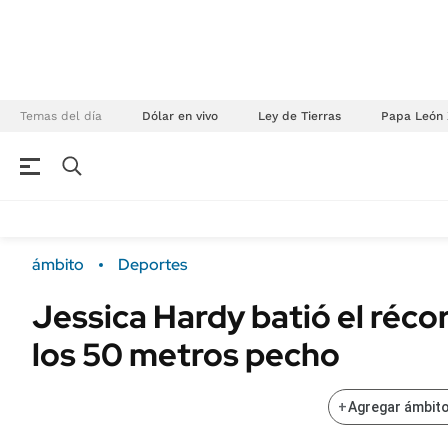
Temas del día
Dólar en vivo
Ley de Tierras
Papa León 
NEGOCIOS
ÚLTIMAS NOTICIAS
Especiales Ámbito
ECONOMÍA
ámbito
Deportes
Real Estate
Banco de Datos
Jessica Hardy batió el réco
Sustentabilidad
Campo
los 50 metros pecho
Seguros
FINANZAS
ENERGY REPORT
Dólar
+
Agregar ámbito
POLÍTICA
Mercados
Nacional