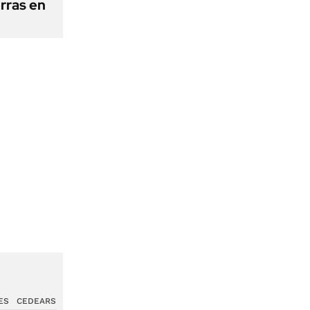
erras en
ES
CEDEARS