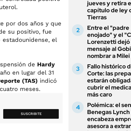
jueves y retira e
uterol.
capítulo de ley 
Tierras
te por dos años y que
Entre el "padre
e su positivo, fue
enojado" y el "C
e estadounidense, el
Lorenzetti dejó
mensaje al Gobi
nombrar a Milei
suspensión de
Hardy
Fallo histórico d
 año en lugar del 31
Corte: las prep
estarán obligad
Deporte (TAS)
indicó
cubrir el medi
 cuatro meses.
más caro
Polémica: el se
Benegas Lynch
SUSCRIBITE
encabeza empr
asesora a extra