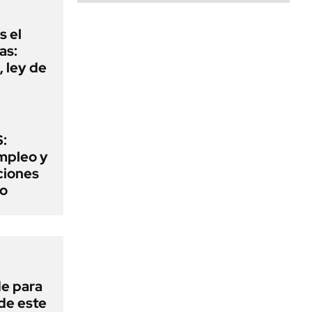
s el
as:
 ley de
:
mpleo y
aciones
to
de para
 de este