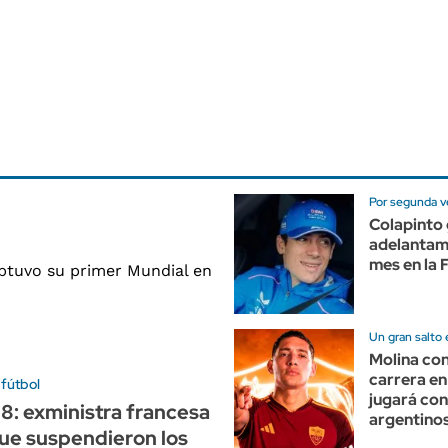
Por segunda ve
Colapinto 
adelantam
mes en la 
Un gran salto 
Molina con
carrera en
 fútbol
jugará con
98: exministra francesa
argentino
ue suspendieron los