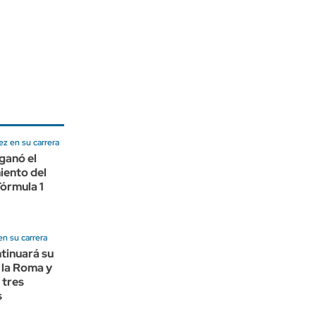
z en su carrera
ganó el
iento del
Fórmula 1
en su carrera
tinuará su
 la Roma y
 tres
s