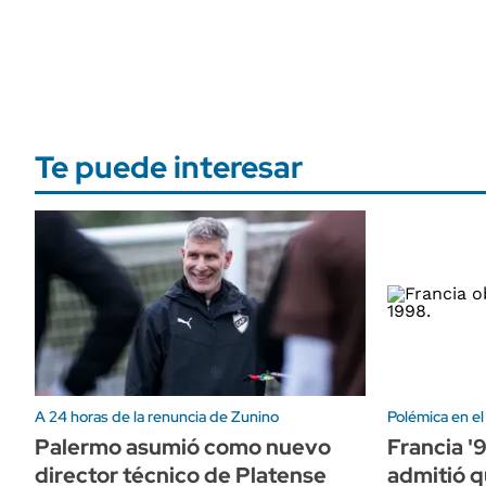
Te puede interesar
A 24 horas de la renuncia de Zunino
Polémica en el
Palermo asumió como nuevo
Francia '
director técnico de Platense
admitió q