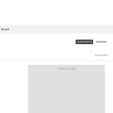
Brasil
SUSCRIBITE
INGRESÁ
SUMATE A LA COMUNIDAD
Newsletter
DE ÁMBITO
LES
ACCESO FULL - $1.800/MES
ES
CORPORATIVO - CONSULTAR
Si tenés dudas comunicate
con nosotros a
IOS
suscripciones@ambito.com.ar
Llamanos al (54) 11 4556-
9147/48 o
al (54) 11 4449-3256 de lunes a