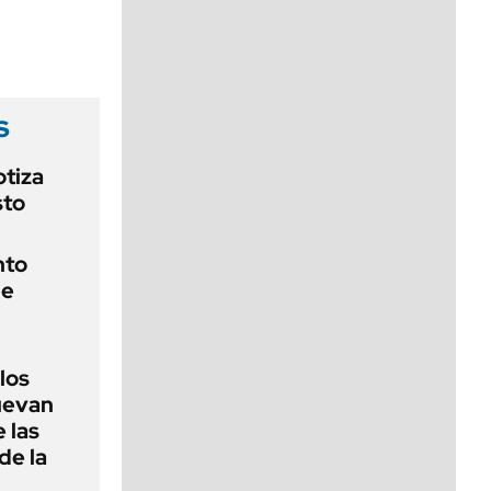
viernes de 10 a 18
s
otiza
sto
nto
de
 los
nuevan
 las
de la