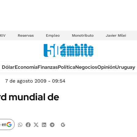
XIV
Reservas
Empleo
Monotributo
Javier Milei
Anuario autos 2026
Dólar
Economía
Finanzas
Política
Negocios
Opinión
Uruguay
TECNOLOGÍA
NOVEDADES FISCA
MÉXICO
7 de agosto 2009 - 09:54
EDICTOS JUDICIAL
OPINIÓN
rd mundial de
MULTAS
MUNDO
LICITACIONES
INFORMACIÓN GENERAL
CUADROS TARIFAR
ESPECTÁCULOS
 en
RECALL
DEPORTES