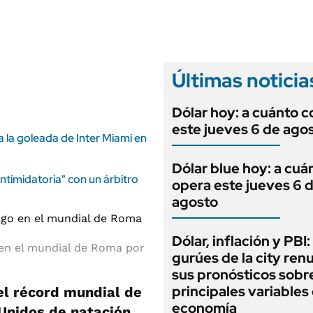
ANUARIO 2025
LIFESTYLE
EDICIÓN IMPRESA
AUTOS
Últimas noticia
Dólar hoy: a cuánto c
este jueves 6 de ago
a la goleada de Inter Miami en
Dólar blue hoy: a cuá
timidatoria" con un árbitro
opera este jueves 6 
agosto
Dólar, inflación y PBI:
en el mundial de Roma por
gurúes de la city re
sus pronósticos sobre
principales variables 
 el récord mundial de
economía
Unidos de natación,