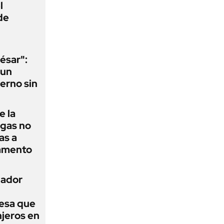
l
de
ésar":
 un
erno sin
e la
agas no
as a
camento
nador
esa que
njeros en