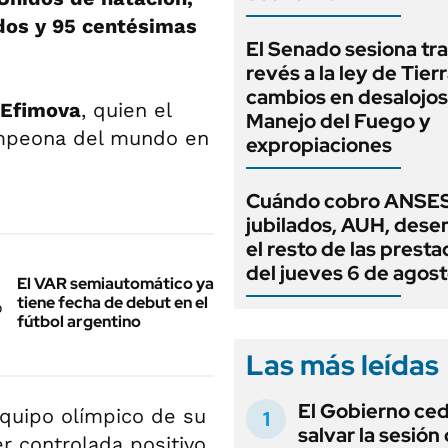
dos y 95 centésimas
El Senado sesiona tra
revés a la ley de Tierr
cambios en desalojos,
 Efimova
, quien el
Manejo del Fuego y
mpeona del mundo en
expropiaciones
Cuándo cobro ANSES
jubilados, AUH, dese
el resto de las prest
del jueves 6 de agos
El VAR semiautomático ya
tiene fecha de debut en el
fútbol argentino
Las más leídas
El Gobierno ce
equipo olímpico de su
salvar la sesión
r controlada positivo