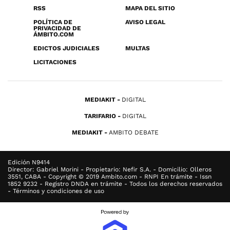
RSS
MAPA DEL SITIO
POLÍTICA DE
AVISO LEGAL
PRIVACIDAD DE
ÁMBITO.COM
EDICTOS JUDICIALES
MULTAS
LICITACIONES
MEDIAKIT
DIGITAL
TARIFARIO
DIGITAL
MEDIAKIT
AMBITO DEBATE
Edición N9414
Director: Gabriel Morini - Propietario: Nefir S.A. - Domicilio: Olleros
3551, CABA - Copyright © 2019 Ambito.com - RNPI En trámite - Issn
1852 9232 - Registro DNDA en trámite - Todos los derechos reservados
- Términos y condiciones de uso