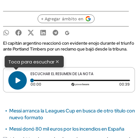
+ Agregar ámbito en
El capitán argentino reaccionó con evidente enojo durante el triunfo
ante Portland Timbers por un reclamo que bajó desde la tribuna.
×
Toca para escuchar
ESCUCHAR EL RESUMEN DE LA NOTA
Tiempo transcurrido: 0 segundos
Dura
00:00
00:39
Messi arranca la Leagues Cup en busca de otro título con
nuevo formato
Messi donó 80 mil euros por los incendios en España