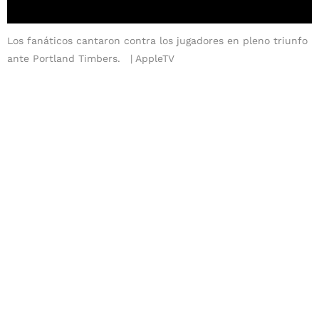
Los fanáticos cantaron contra los jugadores en pleno triunfo
ante Portland Timbers.
AppleTV