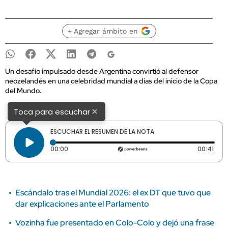
+ Agregar ámbito en
Un desafío impulsado desde Argentina convirtió al defensor
neozelandés en una celebridad mundial a días del inicio de la Copa
del Mundo.
×
Toca para escuchar
ESCUCHAR EL RESUMEN DE LA NOTA
Tiempo transcurrido: 0 segundos
Dura
00:00
00:41
Escándalo tras el Mundial 2026: el ex DT que tuvo que
dar explicaciones ante el Parlamento
Vozinha fue presentado en Colo-Colo y dejó una frase