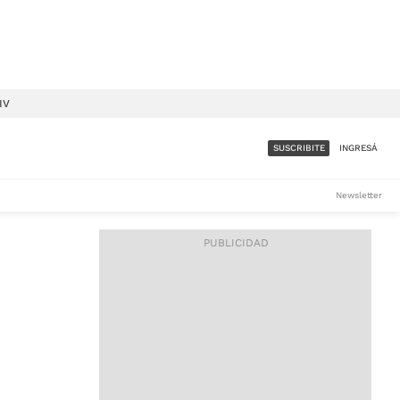
IV
SUSCRIBITE
INGRESÁ
SUMATE A LA COMUNIDAD
Newsletter
DE ÁMBITO
LES
ACCESO FULL - $1.800/MES
ES
CORPORATIVO - CONSULTAR
Si tenés dudas comunicate
con nosotros a
IOS
suscripciones@ambito.com.ar
Llamanos al (54) 11 4556-
9147/48 o
al (54) 11 4449-3256 de lunes a