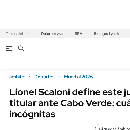
Temas del día
Dólar en vivo
REM
Benegas Lynch
NEGOCIOS
ÚLTIMAS NOTICIAS
Especiales Ámbito
ECONOMÍA
ámbito
Deportes
Mundial 2026
Real Estate
Banco de Datos
Lionel Scaloni define este j
Sustentabilidad
Campo
titular ante Cabo Verde: cuá
Seguros
FINANZAS
ENERGY REPORT
incógnitas
Dólar
POLÍTICA
Mercados
+
Agregar ámbito
Nacional