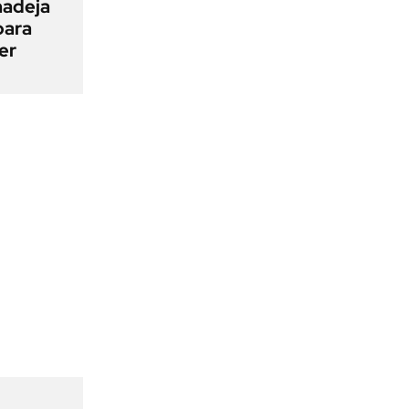
madeja
para
er