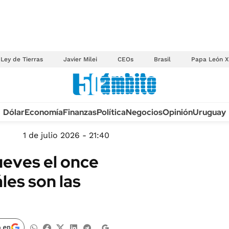
Ley de Tierras
Javier Milei
CEOs
Brasil
Papa León X
Anuario autos 2026
Dólar
Economía
Finanzas
Política
Negocios
Opinión
Uruguay
TECNOLOGÍA
NOVEDADES FISCA
MÉXICO
1 de julio 2026 - 21:40
EDICTOS JUDICIAL
OPINIÓN
ueves el once
MULTAS
MUNDO
les son las
LICITACIONES
INFORMACIÓN GENERAL
CUADROS TARIFAR
ESPECTÁCULOS
RECALL
DEPORTES
 en