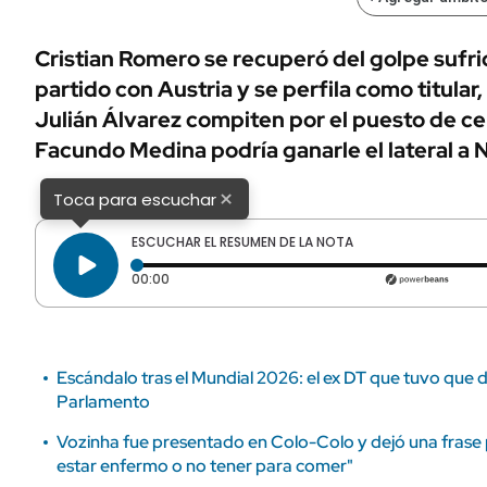
ÁMBITO DEBATE
Municipios
MEDIAKIT AMBITO DEBATE
Cristian Romero se recuperó del golpe sufrido
URUGUAY
partido con Austria y se perfila como titular
Julián Álvarez compiten por el puesto de ce
Facundo Medina podría ganarle el lateral a N
×
Toca para escuchar
ESCUCHAR EL RESUMEN DE LA NOTA
Tiempo transcurrido: 0 segundos
00:00
Escándalo tras el Mundial 2026: el ex DT que tuvo que d
Parlamento
Vozinha fue presentado en Colo-Colo y dejó una frase p
estar enfermo o no tener para comer"