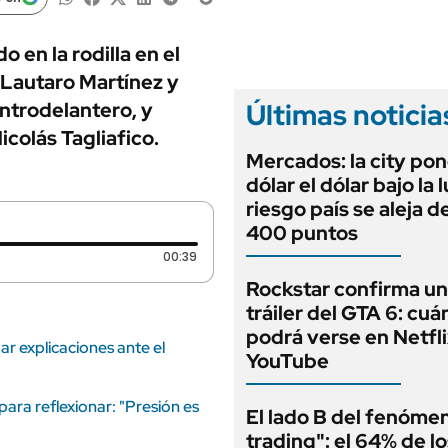
ANUARIO 2025
LIFESTYLE
EDICIÓN IMPRESA
AUTOS
 en la rodilla en el
, Lautaro Martínez y
Últimas noticia
ntrodelantero, y
icolás Tagliafico.
Mercados: la city pon
dólar el dólar bajo la 
riesgo país se aleja de
400 puntos
Duración: 39 segundos
00:39
Rockstar confirma u
tráiler del GTA 6: cu
podrá verse en Netfli
ar explicaciones ante el
YouTube
ara reflexionar: "Presión es
El lado B del fenóme
trading": el 64% de lo