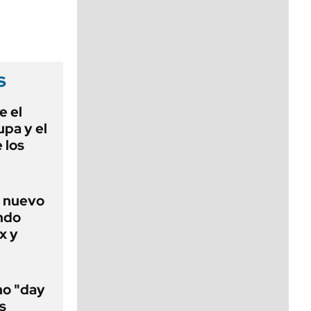
viernes de 10 a 18
s
e el
lupa y el
 los
n nuevo
ándo
x y
no "day
s