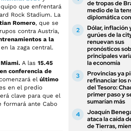
de tropas de Bra
equipo que enfrentará
medio de la ten
ard Rock Stadium. La
diplomática con
stian Romero
, que se
Dólar, inflación 
rupos contra Austria,
gurúes de la cit
ntrenamientos a la
renuevan sus
en la zaga central.
pronósticos sob
principales vari
la economía
a Miami.
A las
15.45
 en conferencia de
Provincias ya p
 comenzará el
último
refinanciar los 
del Tesoro: Chac
es en el predio
primer paso y s
será clave para que el
sumarían más
ue formará ante Cabo
Joaquín Beneg
ataca la caída de
de Tierras, mie