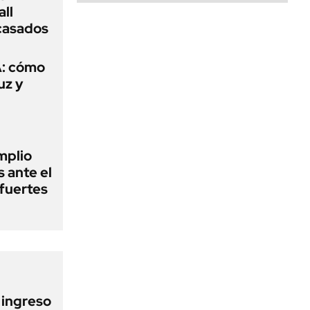
ll
acasados
A: cómo
uz y
mplio
s ante el
 fuertes
l ingreso