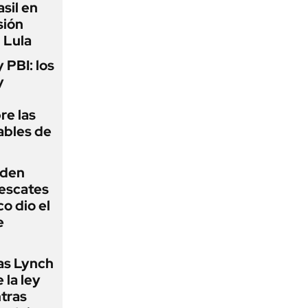
sil en
sión
 Lula
y PBI: los
y
re las
ables de
iden
rescates
o dio el
e
as Lynch
 la ley
ntras