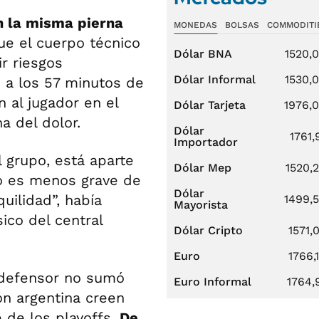
n la misma pierna
MONEDAS
BOLSAS
COMMODITI
que el cuerpo técnico
Dólar BNA
1520,
ir riesgos
Dólar Informal
1530,
 a los 57 minutos de
 al jugador en el
Dólar Tarjeta
1976,
a del dolor.
Dólar
1761,
Importador
l grupo, está aparte
Dólar Mep
1520,
io es menos grave de
Dólar
uilidad”, había
1499,
Mayorista
ico del central
Dólar Cripto
1571,
Euro
1766,
l defensor no sumó
Euro Informal
1764,
ón argentina creen
 de los playoffs.
De