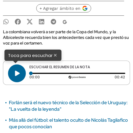
+ Agregar ámbito en
La colombiana volverá a ser parte de la Copa del Mundo, y la
Albiceleste recuerda bien los antecedentes cada vez que prestó su
voz para el certamen.
×
Toca para escuchar
ESCUCHAR EL RESUMEN DE LA NOTA
Tiempo transcurrido: 0 segundos
Dura
00:00
00:42
Forlán será el nuevo técnico de la Selección de Uruguay:
"La vuelta de la leyenda"
Más allá del fútbol: el talento oculto de Nicolás Tagliafico
que pocos conocían