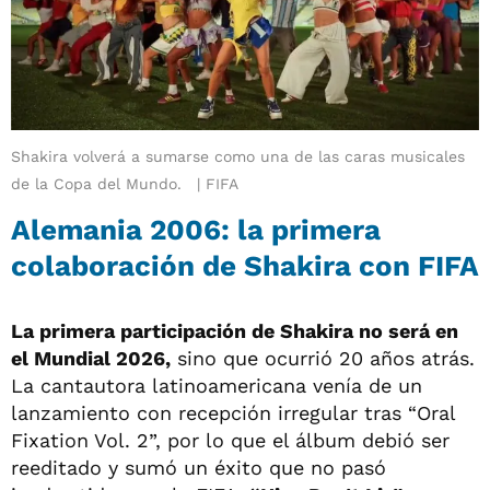
Shakira volverá a sumarse como una de las caras musicales
de la Copa del Mundo.
FIFA
Alemania 2006: la primera
colaboración de Shakira con FIFA
La primera participación de Shakira no será en
el Mundial 2026,
sino que ocurrió 20 años atrás.
La cantautora latinoamericana venía de un
lanzamiento con recepción irregular tras “Oral
Fixation Vol. 2”, por lo que el álbum debió ser
reeditado y sumó un éxito que no pasó