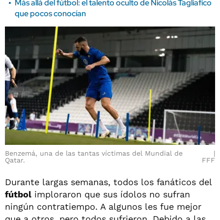
Más allá del fútbol: el talento oculto de Nicolás Tagliafico
que pocos conocían
Benzemá, una de las tantas víctimas del Mundial de
Qatar.
FFF
Durante largas semanas, todos los fanáticos del
fútbol
imploraron que sus ídolos no sufran
ningún contratiempo. A algunos les fue mejor
que a otros, pero todos sufrieron. Debido a las