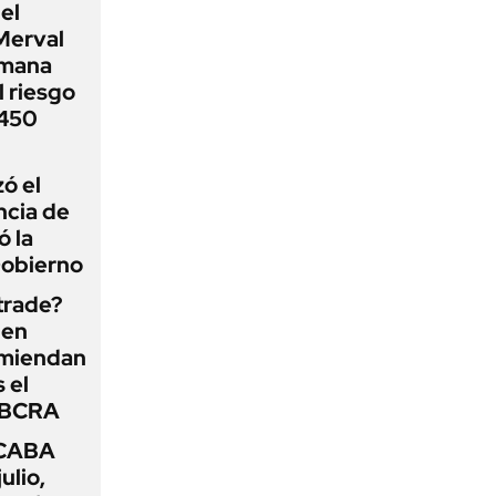
el
Merval
emana
 riesgo
 450
zó el
ncia de
ó la
Gobierno
 trade?
 en
omiendan
s el
l BCRA
 CABA
ulio,