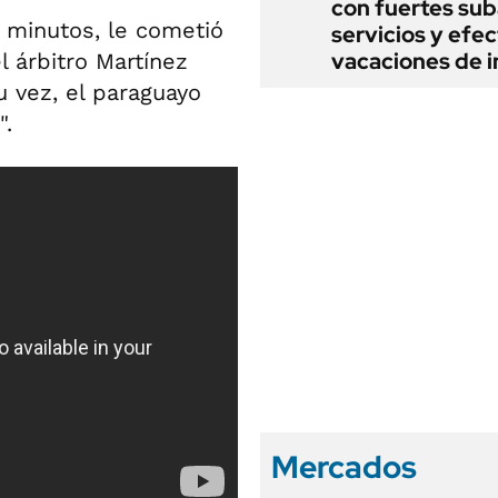
con fuertes sub
 minutos, le cometió
servicios y efe
vacaciones de i
l árbitro Martínez
su vez, el paraguayo
".
Mercados