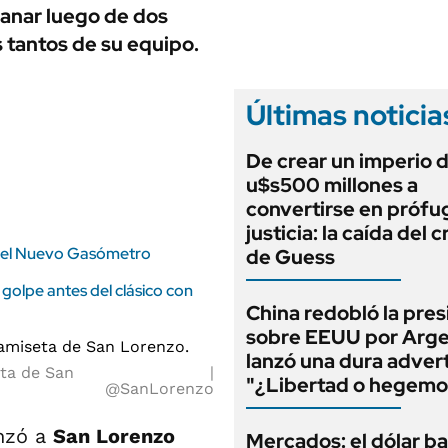
ANUARIO 2025
 ganar luego de dos
LIFESTYLE
EDICIÓN IMPRESA
s tantos de su equipo.
AUTOS
Últimas noticia
De crear un imperio 
u$s500 millones a
convertirse en prófug
justicia: la caída del 
en el Nuevo Gasómetro
de Guess
golpe antes del clásico con
China redobló la pres
sobre EEUU por Arge
lanzó una dura adver
eta de San
"¿Libertad o hegemo
@SanLorenzo
nzó a
San Lorenzo
Mercados: el dólar ba