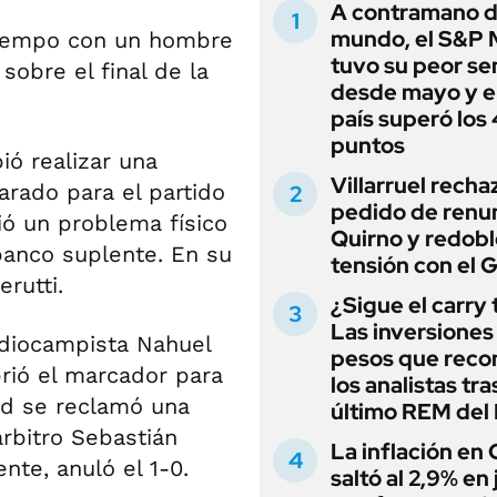
A contramano d
mundo, el S&P 
 tiempo con un hombre
tuvo su peor s
obre el final de la
desde mayo y el
país superó los
puntos
ió realizar una
Villarruel recha
arado para el partido
pedido de renu
ió un problema físico
Quirno y redobl
 banco suplente. En su
tensión con el 
rutti.
¿Sigue el carry
Las inversiones
ediocampista Nahuel
pesos que rec
rió el marcador para
los analistas tra
eld se reclamó una
último REM de
árbitro Sebastián
La inflación en
nte, anuló el 1-0.
saltó al 2,9% en j