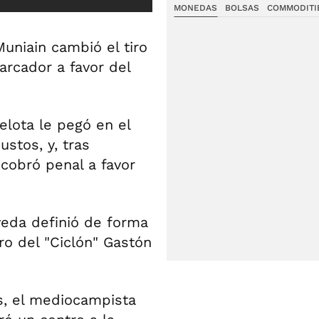
MONEDAS
BOLSAS
COMMODITI
uniain cambió el tiro
arcador a favor del
elota le pegó en el
stos, y, tras
 cobró penal a favor
eda definió de forma
ero del "Ciclón" Gastón
s, el mediocampista