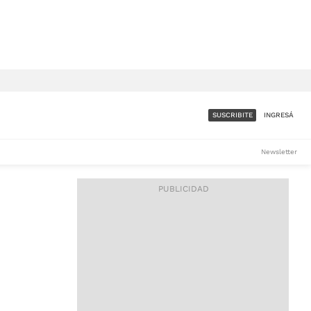
SUSCRIBITE
INGRESÁ
SUMATE A LA COMUNIDAD
Newsletter
DE ÁMBITO
LES
ACCESO FULL - $1.800/MES
ES
CORPORATIVO - CONSULTAR
Si tenés dudas comunicate
con nosotros a
IOS
suscripciones@ambito.com.ar
Llamanos al (54) 11 4556-
9147/48 o
al (54) 11 4449-3256 de lunes a