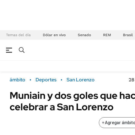
Temas del día
Dólar en vivo
Senado
REM
Brasil
NEGOCIOS
ÚLTIMAS NOTICIAS
Especiales Ámbito
ECONOMÍA
ámbito
Deportes
San Lorenzo
28
Real Estate
Banco de Datos
Muniain y dos goles que hac
Sustentabilidad
Campo
celebrar a San Lorenzo
Seguros
FINANZAS
ENERGY REPORT
Dólar
+
Agregar ámbito
POLÍTICA
Mercados
Nacional