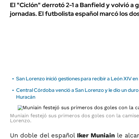
ÁMBITO DEBATE
El "Ciclón" derrotó 2-1 a Banfield y volvió a
Municipios
jornadas. El futbolista español marcó los do
MEDIAKIT AMBITO DEBATE
URUGUAY
San Lorenzo inició gestiones para recibir a León XIV 
Central Córdoba venció a San Lorenzo y le dio un duro 
Huracán
Muniain festejó sus primeros dos goles con la camis
Lorenzo.
Un doble del español
Iker Muniain
le alca