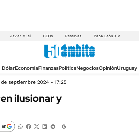
Javier Milei
CEOs
Reservas
Papa León XIV
Anuario autos 2026
Dólar
Economía
Finanzas
Política
Negocios
Opinión
Uruguay
TECNOLOGÍA
NOVEDADES FISCA
MÉXICO
 de septiembre 2024 - 17:25
EDICTOS JUDICIAL
OPINIÓN
en ilusionar y
MULTAS
MUNDO
LICITACIONES
INFORMACIÓN GENERAL
CUADROS TARIFAR
ESPECTÁCULOS
 en
RECALL
DEPORTES