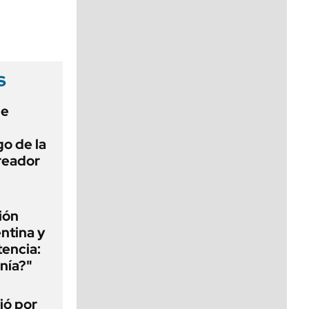
viernes de 10 a 18
s
de
o de la
creador
ión
ntina y
tencia:
nía?"
jó por