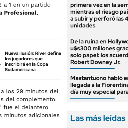
2 a 1 en un partido
primera vez en la se
mientras el riesgo paí
a Profesional
,
a subir y perforó las
unidades
De la ruina en Hollyw
u$s300 millones grac
Nueva ilusión: River define
solo papel: los acuer
los jugadores que
Robert Downey Jr.
inscribirá en la Copa
Sudamericana
Mastantuono habló e
llegada a la Fiorentin
 a los 29 minutos del
día muy especial par
tos del complemento.
" fue el delantero
s minutos adicionales
Las más leídas