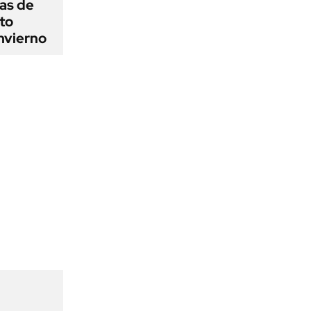
as de
cto
nvierno