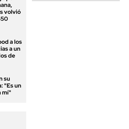
mana,
s volvió
 450
ood a los
ias a un
dos de
n su
a: "Es un
a mí"