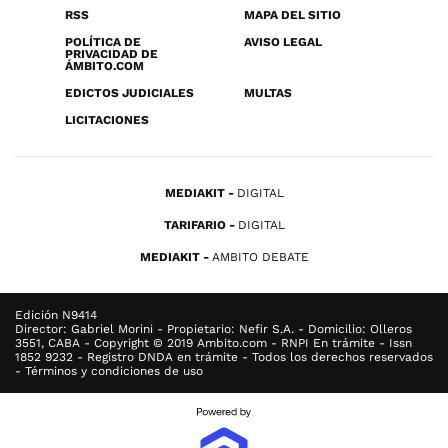
RSS
MAPA DEL SITIO
POLÍTICA DE
AVISO LEGAL
PRIVACIDAD DE
ÁMBITO.COM
EDICTOS JUDICIALES
MULTAS
LICITACIONES
MEDIAKIT
DIGITAL
TARIFARIO
DIGITAL
MEDIAKIT
AMBITO DEBATE
Edición N9414
Director: Gabriel Morini - Propietario: Nefir S.A. - Domicilio: Olleros
3551, CABA - Copyright © 2019 Ambito.com - RNPI En trámite - Issn
1852 9232 - Registro DNDA en trámite - Todos los derechos reservados
- Términos y condiciones de uso