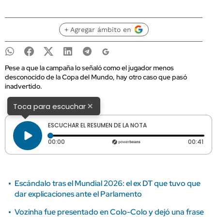
+ Agregar ámbito en
Pese a que la campaña lo señaló como el jugador menos
desconocido de la Copa del Mundo, hay otro caso que pasó
inadvertido.
×
Toca para escuchar
ESCUCHAR EL RESUMEN DE LA NOTA
Tiempo transcurrido: 0 segundos
Dura
00:00
00:41
Escándalo tras el Mundial 2026: el ex DT que tuvo que
dar explicaciones ante el Parlamento
Vozinha fue presentado en Colo-Colo y dejó una frase