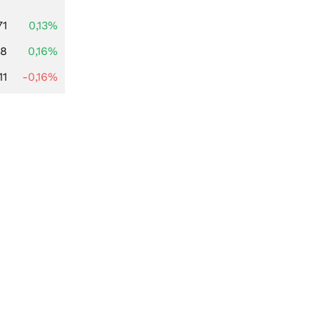
71
0,13%
88
0,16%
11
-0,16%