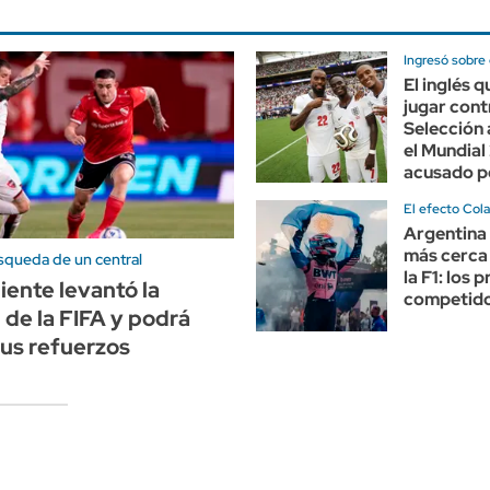
Ingresó sobre e
El inglés 
jugar cont
Selección 
el Mundial
acusado p
El efecto Col
Argentina
más cerca 
squeda de un central
la F1: los 
ente levantó la
competid
n de la FIFA y podrá
sus refuerzos