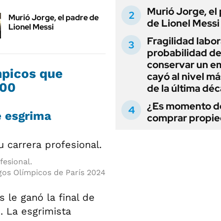
Murió Jorge, el
Murió Jorge, el padre de
de Lionel Messi
Lionel Messi
Fragilidad labora
probabilidad d
conservar un e
mpicos que
cayó al nivel má
000
de la última dé
¿Es momento d
e esgrima
comprar propi
fesional.
os Olímpicos de París 2024
 le ganó la final de
. La esgrimista