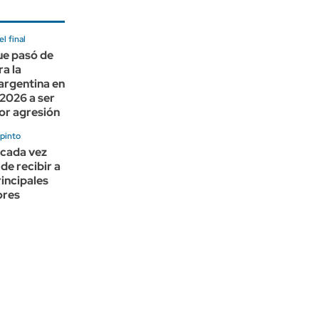
l final
que pasó de
ra la
argentina en
 2026 a ser
or agresión
apinto
 cada vez
de recibir a
principales
ores