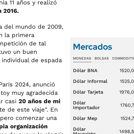
ía 11 años y realizó
n 2016.
a del mundo de 2009,
en la primera
mpetición de tal
Mercados
 tuvo un buen
MONEDAS
BOLSAS
COMMODITI
individual de espada
Dólar BNA
1520,
Dólar Informal
1525,
París 2024, anunció
Estoy muy agradecida
Dólar Tarjeta
1976,
ar casi
20 años de mi
Dólar
1760,
Importador
e de este viaje". En
Espero comenzar una
Dólar Mep
1524,
pia organización
Dólar
1498,
Mayorista