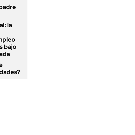
 padre
l: la
e
mpleo
s bajo
cada
e
edades?