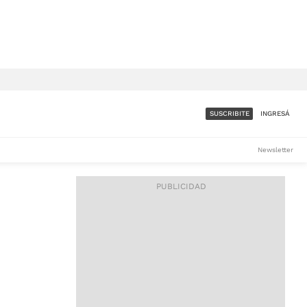
SUSCRIBITE
INGRESÁ
SUMATE A LA COMUNIDAD
Newsletter
DE ÁMBITO
LES
ACCESO FULL - $1.800/MES
ES
CORPORATIVO - CONSULTAR
Si tenés dudas comunicate
con nosotros a
IOS
suscripciones@ambito.com.ar
Llamanos al (54) 11 4556-
9147/48 o
al (54) 11 4449-3256 de lunes a