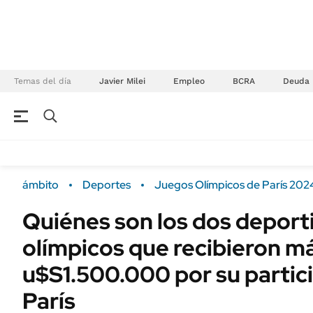
Temas del día
Javier Milei
Empleo
BCRA
Deuda
NEGOCIOS
ÚLTIMAS NOTICIAS
Especiales Ámbito
ECONOMÍA
ámbito
Deportes
Juegos Olímpicos de París 202
Real Estate
Banco de Datos
Quiénes son los dos deport
Sustentabilidad
Campo
olímpicos que recibieron m
Seguros
FINANZAS
ENERGY REPORT
u$S1.500.000 por su partic
Dólar
POLÍTICA
París
Mercados
Nacional