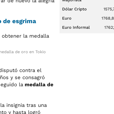
ar de nuevo la alegría
Dólar Cripto
1575,
Euro
1768,
 de esgrima
Euro Informal
1762,
edalla de oro en Tokio
isputó contra el
años y se consagró
eguido la
medalla de
a insignia tras una
to y hasta logró