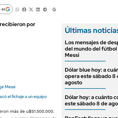
ANUARIO 2025
LIFESTYLE
EDICIÓN IMPRESA
 en
AUTOS
recibieron por
Últimas noticia
Los mensajes de des
del mundo del fútbol
Messi
Dólar blue hoy: a cuá
opera este sábado 8 
agosto
ge Messi
sacó el fichaje a un equipo
Dólar hoy: a cuánto c
este sábado 8 de ago