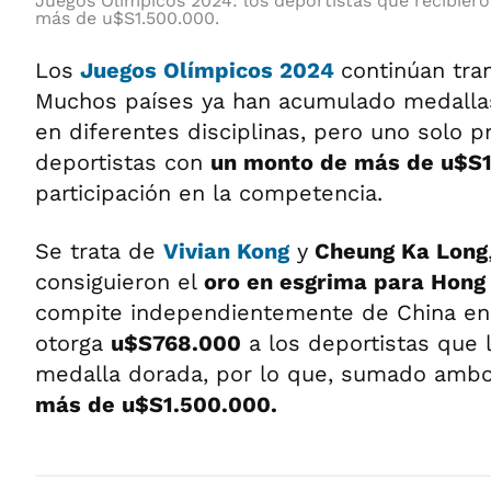
Juegos Olímpicos 2024: los deportistas que recibier
más de u$S1.500.000.
Los
Juegos Olímpicos 2024
continúan tra
Muchos países ya han acumulado medallas
en diferentes disciplinas, pero uno solo p
deportistas con
un monto de más de u$S
participación en la competencia.
Se trata de
Vivian Kong
y
Cheung Ka Long
consiguieron el
oro en esgrima para Hong
compite independientemente de China en 
otorga
u$S768.000
a los deportistas que 
medalla dorada, por lo que, sumado ambo
más de u$S1.500.000.