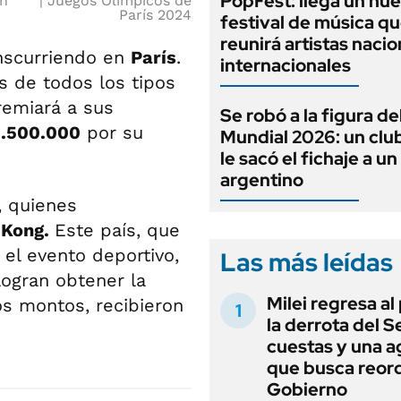
PopFest: llega un nu
on
Juegos Olímpicos de
París 2024
festival de música q
reunirá artistas nacio
nscurriendo en
París
.
internacionales
 de todos los tipos
remiará a sus
Se robó a la figura de
1.500.000
por su
Mundial 2026: un clu
le sacó el fichaje a u
argentino
, quienes
 Kong.
Este país, que
el evento deportivo,
Las más leídas
logran obtener la
Milei regresa al
s montos, recibieron
la derrota del 
cuestas y una 
que busca reord
Gobierno