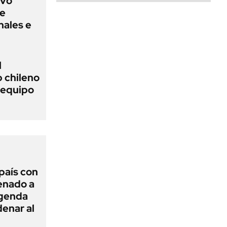
evo
ue
nales e
l
b chileno
n equipo
 país con
Senado a
agenda
enar al