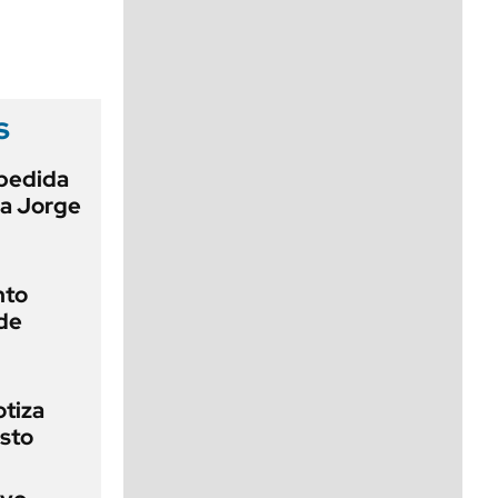
viernes de 10 a 18
s
pedida
 a Jorge
nto
de
otiza
sto