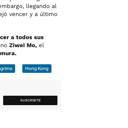
 embargo, llegando al
dejó vencer y a último
cer a todos sus
hino
Ziwei Mo,
el
imura.
sgrima
Hong Kong
SUSCRIBITE