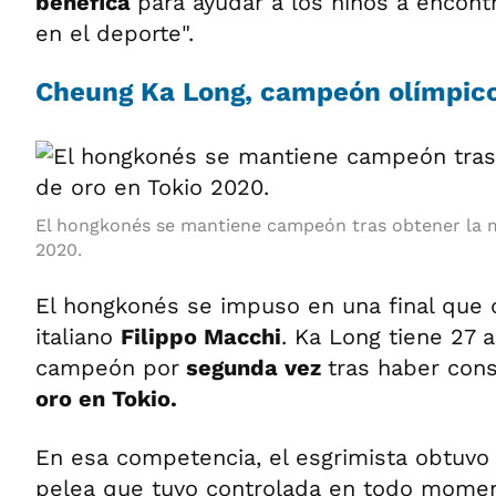
benéfica
para ayudar a los niños a encontr
en el deporte".
Cheung Ka Long, campeón olímpico
El hongkonés se mantiene campeón tras obtener la m
2020.
El hongkonés se impuso en una final que d
italiano
Filippo Macchi
. Ka Long tiene 27 
campeón por
segunda vez
tras haber cons
oro en Tokio.
En esa competencia, el esgrimista obtuvo l
pelea que tuvo controlada en todo momen