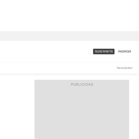
SUSCRIBITE
INGRESÁ
SUMATE A LA COMUNIDAD
Newsletter
DE ÁMBITO
LES
ACCESO FULL - $1.800/MES
ES
CORPORATIVO - CONSULTAR
Si tenés dudas comunicate
con nosotros a
IOS
suscripciones@ambito.com.ar
Llamanos al (54) 11 4556-
9147/48 o
al (54) 11 4449-3256 de lunes a