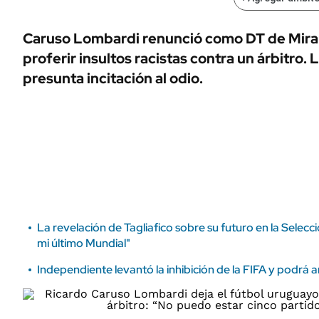
ÁMBITO DEBATE
Municipios
MEDIAKIT AMBITO DEBATE
Caruso Lombardi renunció como DT de Mira
URUGUAY
proferir insultos racistas contra un árbitro. 
presunta incitación al odio.
La revelación de Tagliafico sobre su futuro en la Selecc
mi último Mundial"
Independiente levantó la inhibición de la FIFA y podrá 