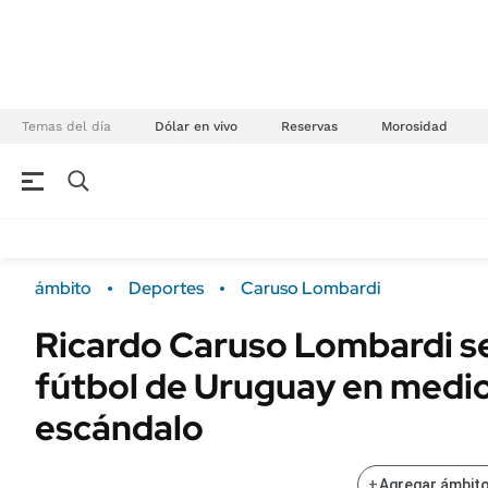
Temas del día
Dólar en vivo
Reservas
Morosidad
NEGOCIOS
ÚLTIMAS NOTICIAS
Especiales Ámbito
ECONOMÍA
ámbito
Deportes
Caruso Lombardi
Real Estate
Banco de Datos
Ricardo Caruso Lombardi se
Sustentabilidad
Campo
fútbol de Uruguay en medio
Seguros
FINANZAS
ENERGY REPORT
escándalo
Dólar
POLÍTICA
Mercados
+
Agregar ámbito
Nacional