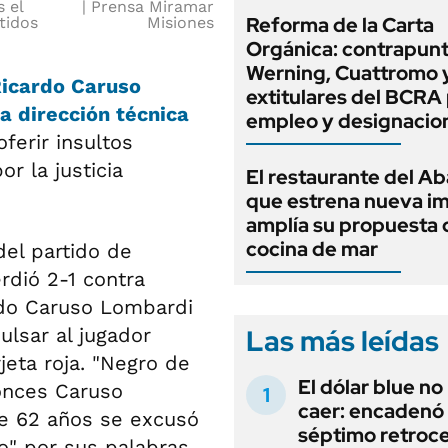
 el
Prensa Miramar
Reforma de la Carta
tidos
Misiones
Orgánica: contrapunt
Werning, Cuattromo 
icardo Caruso
extitulares del BCRA 
la dirección técnica
empleo y designacio
oferir insultos
or la justicia
El restaurante del A
que estrena nueva i
amplía su propuesta 
cocina de mar
 del partido de
rdió 2-1 contra
ndo Caruso Lombardi
Las más leídas
ulsar al jugador
rjeta roja. "Negro de
El dólar blue no
tonces Caruso
caer: encadenó
de 62 años se excusó
séptimo retroce
o" por sus palabras.