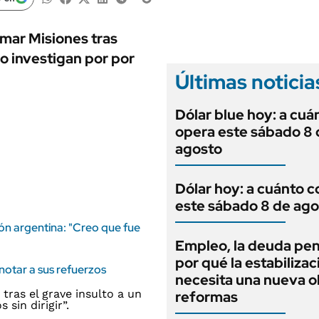
ANUARIO 2025
LIFESTYLE
EDICIÓN IMPRESA
AUTOS
mar Misiones tras
Lo investigan por por
Últimas noticia
Dólar blue hoy: a cuá
opera este sábado 8 
agosto
Dólar hoy: a cuánto c
este sábado 8 de ago
ión argentina: "Creo que fue
Empleo, la deuda pen
por qué la estabilizac
anotar a sus refuerzos
necesita una nueva o
reformas