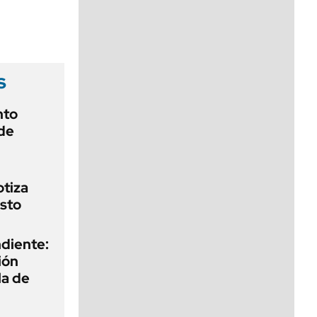
viernes de 10 a 18
s
nto
de
otiza
sto
diente:
ión
la de