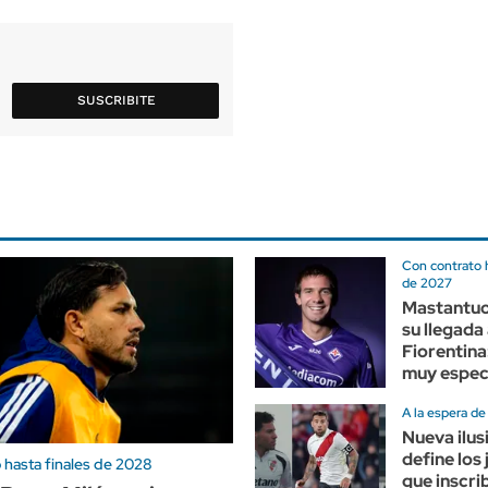
SUSCRIBITE
Con contrato 
de 2027
Mastantuo
su llegada 
Fiorentina:
muy especi
A la espera d
Nueva ilus
define los
 hasta finales de 2028
que inscrib