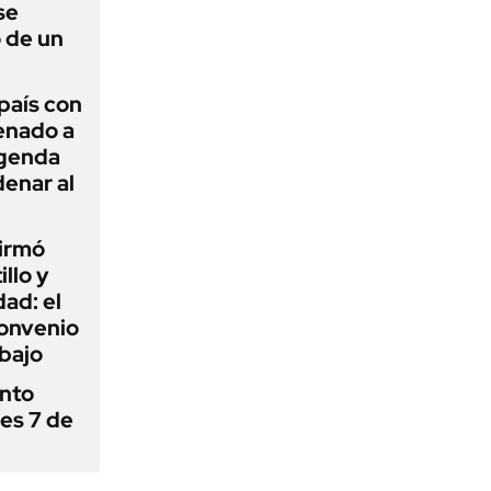
se
 de un
 país con
Senado a
agenda
enar al
firmó
illo y
ad: el
convenio
abajo
ánto
nes 7 de