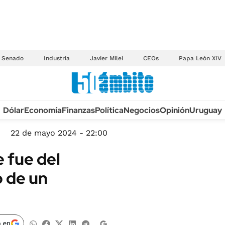
Senado
Industria
Javier Milei
CEOs
Papa León XIV
Anuario autos 2026
Dólar
Economía
Finanzas
Política
Negocios
Opinión
Uruguay
TECNOLOGÍA
NOVEDADES FISCA
MÉXICO
22 de mayo 2024 - 22:00
EDICTOS JUDICIAL
OPINIÓN
 fue del
MULTAS
MUNDO
 de un
LICITACIONES
INFORMACIÓN GENERAL
CUADROS TARIFAR
ESPECTÁCULOS
RECALL
DEPORTES
 en