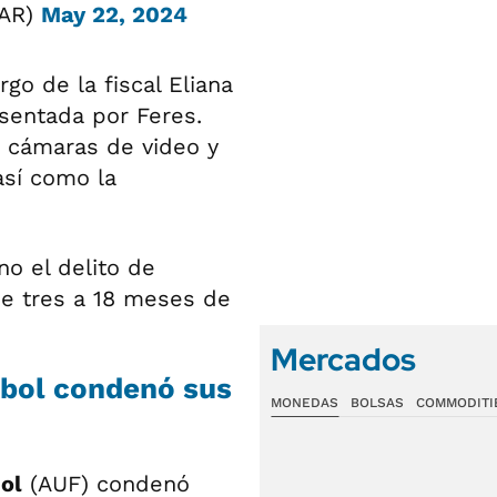
sAR)
May 22, 2024
rgo de la fiscal Eliana
esentada por Feres.
s cámaras de video y
 así como la
no el delito de
de tres a 18 meses de
Mercados
tbol condenó sus
MONEDAS
BOLSAS
COMMODITI
ol
(AUF) condenó