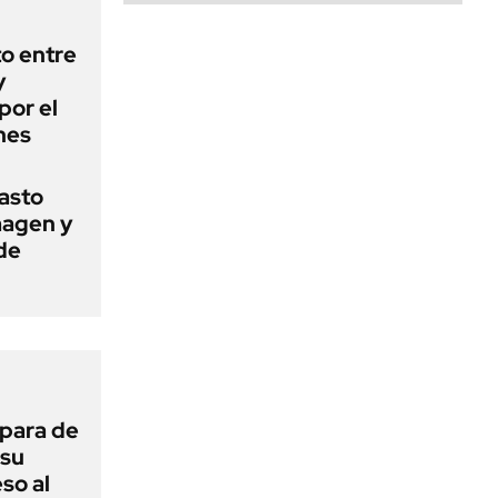
o entre
y
por el
nes
basto
magen y
de
 para de
 su
so al