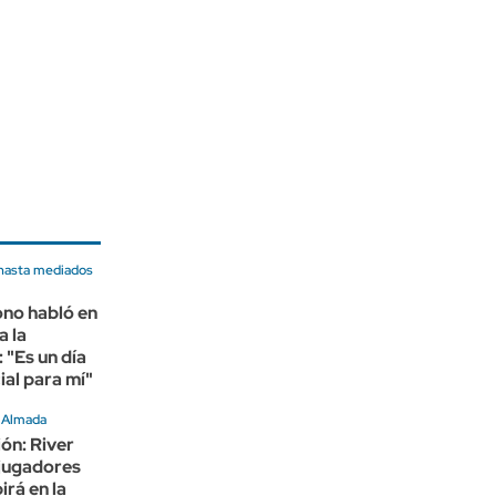
hasta mediados
no habló en
a la
 "Es un día
al para mí"
e Almada
ión: River
 jugadores
irá en la