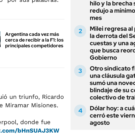
hilo y la brecha 
redujo a mínimo
mes
Milei regresa al
Argentina cada vez más
la derrota del 
cerca de recibir a la F1: los
cuestas y una 
principales competidores
que busca reord
Gobierno
Otro sindicato 
una cláusula gat
sumó una noved
blindaje de su 
ió un triunfo, Ricardo
colectivo de tr
 Miramar Misiones.
Dólar hoy: a cu
cerró este vier
verpool, donde fue
agosto
ter.com/bHnSUAJ3KW