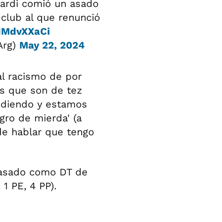
ardi comió un asado
club al que renunció
RNMdvXXaCi
Arg)
May 22, 2024
l racismo de por
os que son de tez
odiendo y estamos
egro de mierda' (a
de hablar que tengo
pasado como DT de
 1 PE, 4 PP).