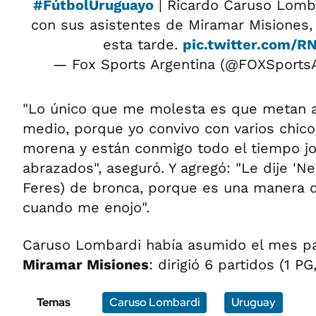
#FútbolUruguayo
| Ricardo Caruso Lomb
con sus asistentes de Miramar Misiones, 
esta tarde.
pic.twitter.com/
— Fox Sports Argentina (@FOXSports
"Lo único que me molesta es que metan a
medio, porque yo convivo con varios chic
morena y están conmigo todo el tiempo j
abrazados", aseguró. Y agregó: "Le dije 'N
Feres) de bronca, porque es una manera 
cuando me enojo".
Caruso Lombardi había asumido el mes 
Miramar Misiones
: dirigió 6 partidos (1 PG,
Temas
Caruso Lombardi
Uruguay