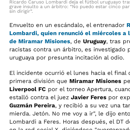
Ricardo Caruso Lombardi deja el fútbol uruguayo tras
grave insulto a un árbitro: “No puedo estar cinco par
sin dirigir”.
Envuelto en un escándalo, el entrenador
R
Lombardi
, quien renunció el miércoles a 
de
Miramar Misiones
, de
Uruguay
, tras pr
racistas contra un árbitro, es investigado p
uruguaya por presunta incitación al odio.
El incidente ocurrió el lunes hacia el final
primera división que
Miramar Misiones
pe
Liverpool FC
por el torneo Apertura, cua
estalló contra el juez
Javier Feres
por exp
Guzmán Pereira
, y recibió a su vez una ta
mierda. Jetón. No me voy a ir", le dijo en
Lombardi a Feres. Horas después, el DT 
en la red social X, diciéndose "avergonzad