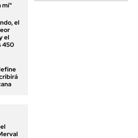
a mí"
ndo, el
peor
 el
s 450
define
cribirá
cana
el
Merval