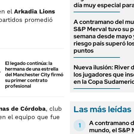
día muy especial par
en el
Arkadia Lions
 partidos promedió
A contramano del mu
S&P Merval tuvo su 
semana desde mayo y
riesgo país superó lo
puntos
El legado continúa: la
Nueva ilusión: River 
hermana de una estrella
los jugadores que ins
del Manchester City firmó
su primer contrato
en la Copa Sudameri
profesional
Las más leídas
nas de Córdoba
, club
 en el equipo que fue
A contramano d
mundo, el S&P 