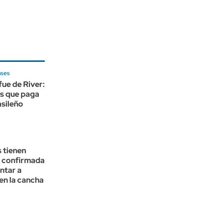
ases
fue de River:
es que paga
asileño
 tienen
 confirmada
ntar a
en la cancha