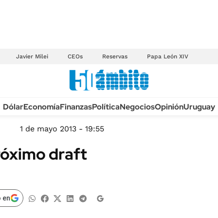
Javier Milei
CEOs
Reservas
Papa León XIV
Anuario autos 2026
Dólar
Economía
Finanzas
Política
Negocios
Opinión
Uruguay
TECNOLOGÍA
NOVEDADES FISCA
MÉXICO
1 de mayo 2013 - 19:55
EDICTOS JUDICIAL
OPINIÓN
róximo draft
MULTAS
MUNDO
LICITACIONES
INFORMACIÓN GENERAL
CUADROS TARIFAR
ESPECTÁCULOS
 en
RECALL
DEPORTES