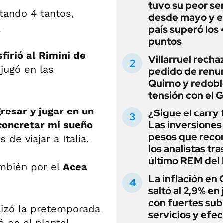
tuvo su peor s
tando 4 tantos,
desde mayo y el
.
país superó los
puntos
firió al Rimini de
Villarruel recha
jugó en las
pedido de renu
Quirno y redobl
tensión con el 
resar y jugar en un
¿Sigue el carry
Las inversiones
 concretar mi sueño
pesos que rec
 de viajar a Italia.
los analistas tra
último REM de
ambién por el
Acea
La inflación en
saltó al 2,9% en j
con fuertes sub
lizó la pretemporada
servicios y efe
 en el plantel