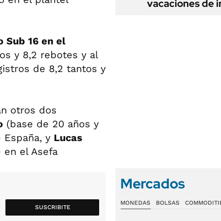
vacaciones de i
o Sub 16 en el
s y 8,2 rebotes y al
gistros de 8,2 tantos y
an otros dos
o
(base de 20 años y
e España, y
Lucas
e en el Asefa
Mercados
MONEDAS
BOLSAS
COMMODITI
SUSCRIBITE