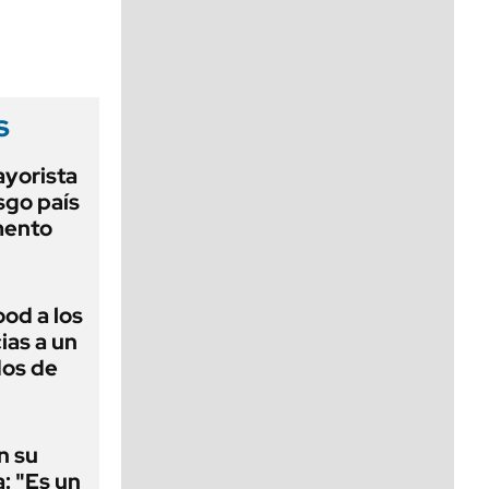
viernes de 10 a 18
s
ayorista
sgo país
mento
ood a los
ias a un
dos de
n su
a: "Es un