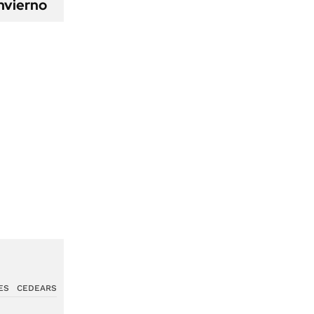
nvierno
ES
CEDEARS