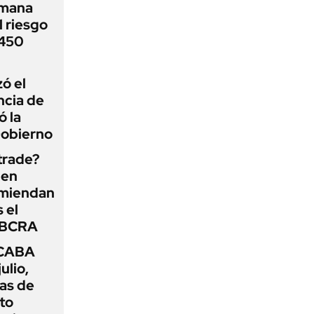
emana
 riesgo
 450
zó el
ncia de
ó la
Gobierno
 trade?
 en
omiendan
s el
l BCRA
 CABA
ulio,
as de
cto