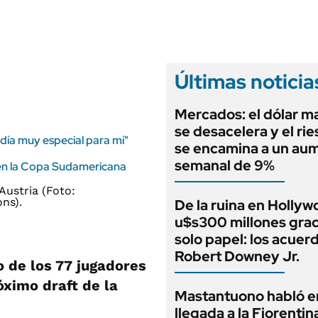
ANUARIO 2025
LIFESTYLE
EDICIÓN IMPRESA
AUTOS
Últimas noticia
Mercados: el dólar m
se desacelera y el rie
 día muy especial para mí"
se encamina a un au
semanal de 9%
á en la Copa Sudamericana
De la ruina en Hollyw
u$s300 millones grac
solo papel: los acuer
Robert Downey Jr.
o de los 77 jugadores
óximo draft de la
Mastantuono habló e
llegada a la Fiorentin