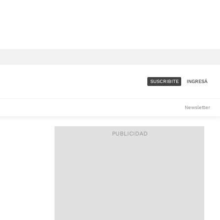
SUSCRIBITE
INGRESÁ
SUMATE A LA COMUNIDAD
Newsletter
DE ÁMBITO
LES
ACCESO FULL - $1.800/MES
ES
CORPORATIVO - CONSULTAR
Si tenés dudas comunicate
con nosotros a
IOS
suscripciones@ambito.com.ar
Llamanos al (54) 11 4556-
9147/48 o
al (54) 11 4449-3256 de lunes a