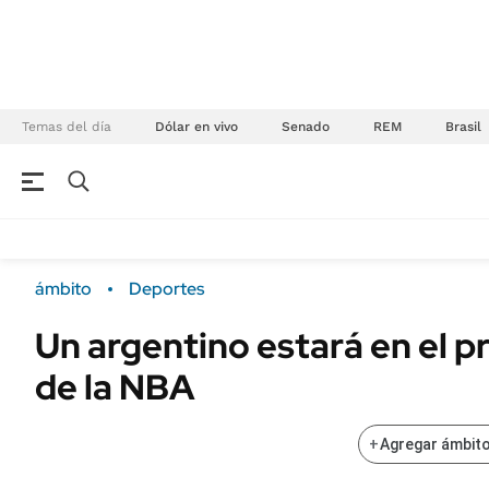
Temas del día
Dólar en vivo
Senado
REM
Brasil
NEGOCIOS
ÚLTIMAS NOTICIAS
Especiales Ámbito
ECONOMÍA
ámbito
Deportes
Real Estate
Banco de Datos
Un argentino estará en el p
Sustentabilidad
Campo
de la NBA
Seguros
FINANZAS
ENERGY REPORT
Dólar
+
Agregar ámbito
POLÍTICA
Mercados
Nacional