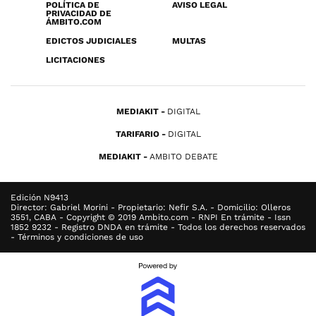
POLÍTICA DE
AVISO LEGAL
PRIVACIDAD DE
ÁMBITO.COM
EDICTOS JUDICIALES
MULTAS
LICITACIONES
MEDIAKIT
DIGITAL
TARIFARIO
DIGITAL
MEDIAKIT
AMBITO DEBATE
Edición N9413
Director: Gabriel Morini - Propietario: Nefir S.A. - Domicilio: Olleros
3551, CABA - Copyright © 2019 Ambito.com - RNPI En trámite - Issn
1852 9232 - Registro DNDA en trámite - Todos los derechos reservados
- Términos y condiciones de uso