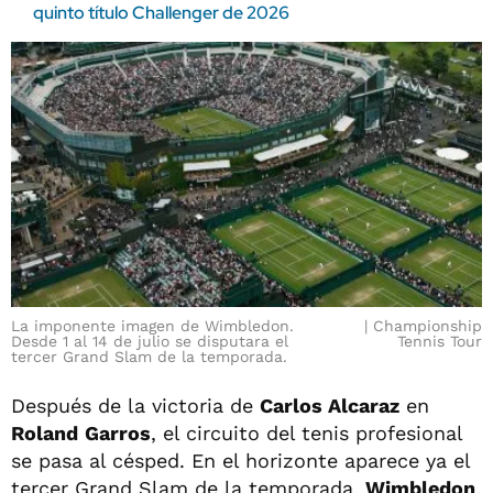
quinto título Challenger de 2026
La imponente imagen de Wimbledon.
Championship
Desde 1 al 14 de julio se disputara el
Tennis Tour
tercer Grand Slam de la temporada.
Después de la victoria de
Carlos Alcaraz
en
Roland
Garros
, el circuito del tenis profesional
se pasa al césped. En el horizonte aparece ya el
tercer Grand Slam de la temporada,
Wimbledon
.