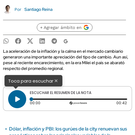
Santiago Reina
Por
+ Agregar ámbito en
La aceleración de la inflación y la calma en el mercado cambiario
generaron una importante apreciación del tipo de cambio. Aun así,
pese al reciente encarecimiento, en la era Milei el país se abarató
respecto del promedio regional.
×
Toca para escuchar
ESCUCHAR EL RESUMEN DE LA NOTA
Tiempo transcurrido: 0 segundos
Dura
00:00
00:42
Dólar, inflación y PBI: los gurúes de la city renuevan sus