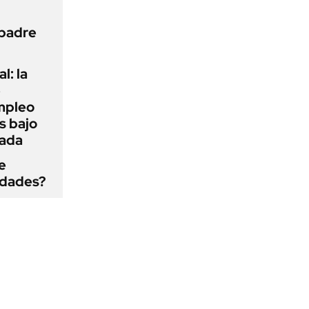
 padre
l: la
e
mpleo
s bajo
cada
e
edades?