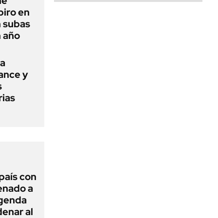
ne
piro en
n subas
n año
na
mance y
s
rias
 país con
Senado a
agenda
enar al