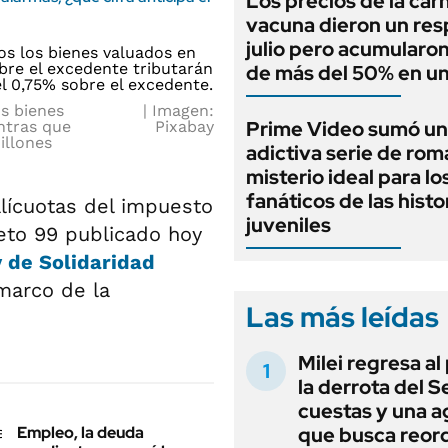
Los precios de la car
vacuna dieron un res
julio pero acumularo
de más del 50% en u
os bienes
Imagen:
Prime Video sumó u
ntras que
Pixabay
illones
adictiva serie de ro
misterio ideal para lo
fanáticos de las histo
 alícuotas del impuesto
juveniles
eto 99 publicado hoy
y de Solidaridad
marco de la
Las más leídas
Milei regresa al
la derrota del 
cuestas y una 
Empleo, la deuda
que busca reord