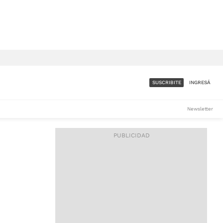
SUSCRIBITE
INGRESÁ
SUMATE A LA COMUNIDAD
Newsletter
DE ÁMBITO
LES
ACCESO FULL - $1.800/MES
ES
CORPORATIVO - CONSULTAR
Si tenés dudas comunicate
con nosotros a
IOS
suscripciones@ambito.com.ar
Llamanos al (54) 11 4556-
9147/48 o
al (54) 11 4449-3256 de lunes a