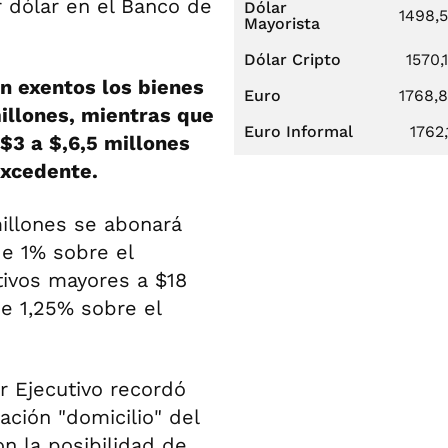
r dólar en el Banco de
Dólar
1498,
Mayorista
Dólar Cripto
1570,
an exentos los bienes
Euro
1768,
illones, mientras que
Euro Informal
1762,
$3 a $,6,5 millones
excedente.
millones se abonará
de 1% sobre el
tivos mayores a $18
e 1,25% sobre el
r Ejecutivo recordó
ción "domicilio" del
on la posibilidad de