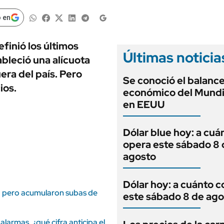
ANUARIO 2025
LIFESTYLE
EDICIÓN IMPRESA
 en
AUTOS
finió los últimos
Últimas noticia
ableció una alícuota
era del país. Pero
Se conoció el balanc
ios.
económico del Mundi
en EEUU
Dólar blue hoy: a cuá
opera este sábado 8 
agosto
Dólar hoy: a cuánto c
lio pero acumularon subas de
este sábado 8 de ago
 alarmas, ¿qué cifra anticipa el