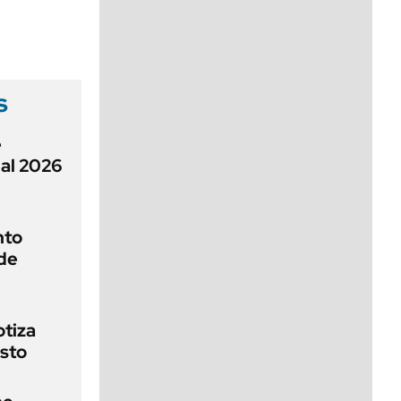
viernes de 10 a 18
s
e
al 2026
nto
de
otiza
sto