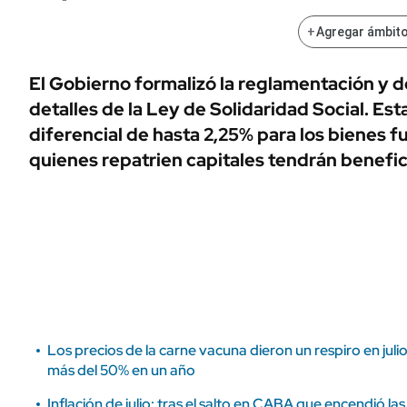
ÁMBITO DEBATE
Municipios
+
Agregar ámbito
MEDIAKIT AMBITO DEBATE
URUGUAY
El Gobierno formalizó la reglamentación y de
detalles de la Ley de Solidaridad Social. Est
diferencial de hasta 2,25% para los bienes fu
quienes repatrien capitales tendrán benefic
Los precios de la carne vacuna dieron un respiro en ju
más del 50% en un año
Inflación de julio: tras el salto en CABA que encendió las