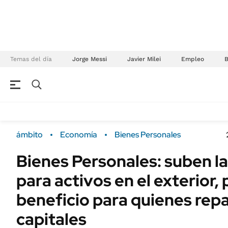
Temas del día
Jorge Messi
Javier Milei
Empleo
NEGOCIOS
ÚLTIMAS NOTICIAS
Especiales Ámbito
ECONOMÍA
ámbito
Economía
Bienes Personales
Real Estate
Banco de Datos
Bienes Personales: suben la
Sustentabilidad
Campo
para activos en el exterior,
Seguros
FINANZAS
ENERGY REPORT
beneficio para quienes repa
Dólar
POLÍTICA
capitales
Mercados
Nacional