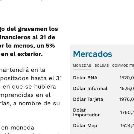
o del gravamen los
inancieros al 31 de
or lo menos, un 5%
Mercados
en el exterior.
MONEDAS
BOLSAS
COMMODITI
mantendrá en la
ositados hasta el 31
Dólar BNA
1520,
o en que se hubiera
Dólar Informal
1525,
omprendidas en el
Dólar Tarjeta
1976,
rias, a nombre de su
Dólar
1760,
Importador
Dólar Mep
1524,
n en moneda