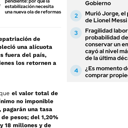
pendiente: por qué la
Gobierno
estabilización necesita
una nueva ola de reformas
Murió Jorge, el
de Lionel Messi
Fragilidad labora
probabilidad d
epatriación de
conservar un e
bleció una alícuota
cayó al nivel má
s fuera del país,
de la última dé
enes los retornen a
¿Es momento d
comprar propi
e que
el valor total de
mínimo no imponible
, pagarán una tasa
 de pesos; del 1,20%
 y 18 millones y de