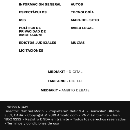
INFORMACIÓN GENERAL
AUTOS
ESPECTÁCULOS
TECNOLOGÍA
RSS
MAPA DEL SITIO
POLÍTICA DE
AVISO LEGAL
PRIVACIDAD DE
ÁMBITO.COM
EDICTOS JUDICIALES
MULTAS
LICITACIONES
MEDIAKIT
DIGITAL
TARIFARIO
DIGITAL
MEDIAKIT
AMBITO DEBATE
Edición N9412
Director: Gabriel Morini - Propietario: Nefir S.A. - Domicilio: Olleros
3551, CABA - Copyright © 2019 Ambito.com - RNPI En trámite - Issn
1852 9232 - Registro DNDA en trámite - Todos los derechos reservados
- Términos y condiciones de uso