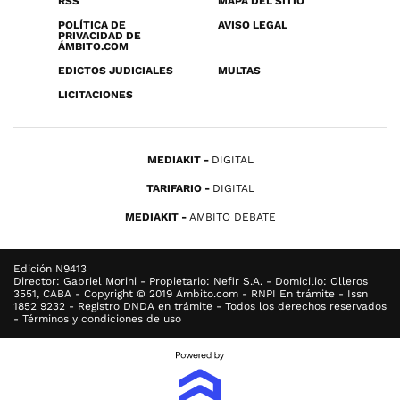
RSS
MAPA DEL SITIO
POLÍTICA DE
AVISO LEGAL
PRIVACIDAD DE
ÁMBITO.COM
EDICTOS JUDICIALES
MULTAS
LICITACIONES
MEDIAKIT
DIGITAL
TARIFARIO
DIGITAL
MEDIAKIT
AMBITO DEBATE
Edición N9413
Director: Gabriel Morini - Propietario: Nefir S.A. - Domicilio: Olleros
3551, CABA - Copyright © 2019 Ambito.com - RNPI En trámite - Issn
1852 9232 - Registro DNDA en trámite - Todos los derechos reservados
- Términos y condiciones de uso