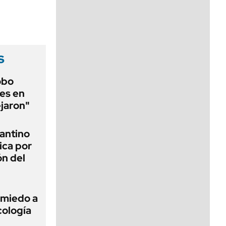
viernes de 10 a 18
s
obo
es en
ejaron"
fantino
ica por
ón del
 miedo a
cología