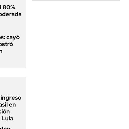
el 80%
moderada
s: cayó
ostró
n
l ingreso
sil en
sión
 Lula
iden