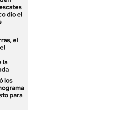
rescates
o dio el
e
rras, el
el
 la
ada
 los
onograma
sto para