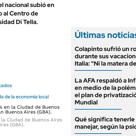
ANUARIO 2025
l nacional subió en
LIFESTYLE
EDICIÓN IMPRESA
o al Centro de
AUTOS
idad Di Tella.
Últimas noticia
Colapinto sufrió un r
durante sus vacacion
Italia: "Ni la matera d
La AFA respaldó a In
rcados
en medio de la polém
el plan de privatizaci
a de la economía local
Mundial
Qué significa tenerle
 la Ciudad de Buenos Aires
ires (GBA).
manejar, según la psi