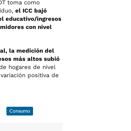
UTDT toma como
viduo,
el ICC bajó
el educativo/ingresos
umidores con nivel
l, la medición del
esos más altos subió
de hogares de nivel
ariación positiva de
Consumo