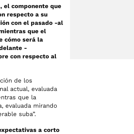
e, el componente que
on respecto a su
ión con el pasado -al
mientras que el
e cómo será la
delante -
pre con respecto al
ción de los
al actual, evaluada
ntras que la
a, evaluada mirando
rable suba”.
expectativas a corto