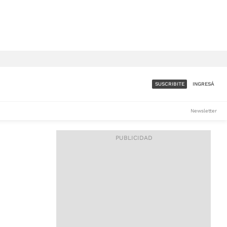
SUSCRIBITE
INGRESÁ
SUMATE A LA COMUNIDAD
Newsletter
DE ÁMBITO
LES
ACCESO FULL - $1.800/MES
ES
CORPORATIVO - CONSULTAR
Si tenés dudas comunicate
con nosotros a
IOS
suscripciones@ambito.com.ar
Llamanos al (54) 11 4556-
9147/48 o
al (54) 11 4449-3256 de lunes a