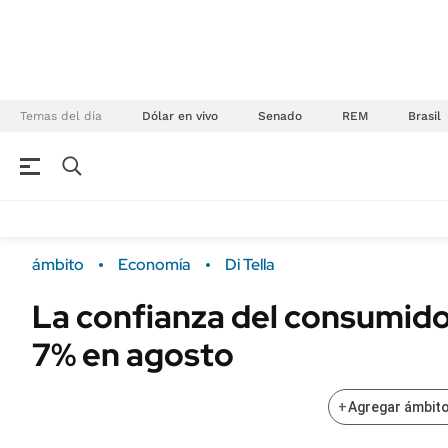
Temas del día
Dólar en vivo
Senado
REM
Brasil
NEGOCIOS
ÚLTIMAS NOTICIAS
Especiales Ámbito
ECONOMÍA
ámbito
Economía
Di Tella
Real Estate
Banco de Datos
La confianza del consumido
Sustentabilidad
Campo
7% en agosto
Seguros
FINANZAS
ENERGY REPORT
Dólar
+
Agregar ámbito
POLÍTICA
Mercados
Nacional