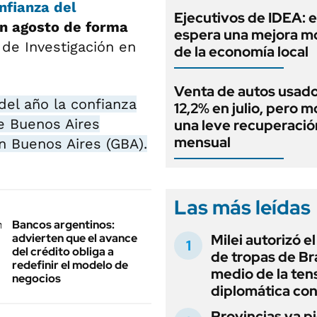
nfianza del
Ejecutivos de IDEA: 
en agosto de forma
espera una mejora 
 de Investigación en
de la economía local
Venta de autos usado
del año la confianza
12,2% en julio, pero m
e Buenos Aires
una leve recuperació
mensual
an Buenos Aires (GBA).
Las más leídas
Bancos argentinos:
advierten que el avance
Milei autorizó e
del crédito obliga a
de tropas de Bra
redefinir el modelo de
medio de la ten
negocios
diplomática con
Provincias ya p