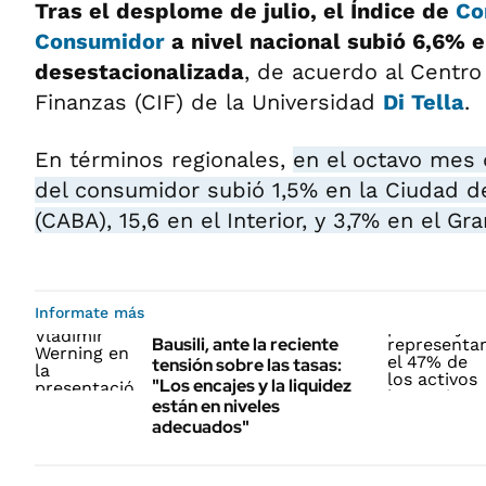
Tras el desplome de julio, el Índice de
Co
Consumidor
a nivel nacional subió 6,6% 
desestacionalizada
, de acuerdo al Centro
Finanzas (CIF) de la Universidad
Di Tella
.
En términos regionales,
en el octavo mes 
del consumidor subió 1,5% en la Ciudad d
(CABA), 15,6 en el Interior, y 3,7% en el Gr
Informate más
Bausili, ante la reciente
tensión sobre las tasas:
"Los encajes y la liquidez
están en niveles
adecuados"