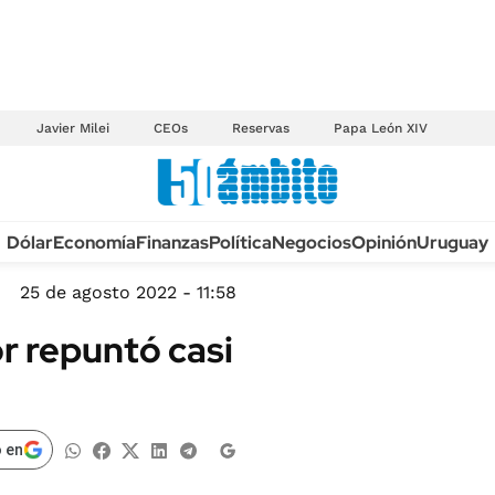
Javier Milei
CEOs
Reservas
Papa León XIV
Anuario autos 2026
Dólar
Economía
Finanzas
Política
Negocios
Opinión
Uruguay
TECNOLOGÍA
NOVEDADES FISCA
MÉXICO
25 de agosto 2022 - 11:58
EDICTOS JUDICIAL
OPINIÓN
r repuntó casi
MULTAS
MUNDO
LICITACIONES
INFORMACIÓN GENERAL
CUADROS TARIFAR
ESPECTÁCULOS
 en
RECALL
DEPORTES