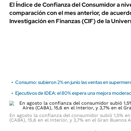
ÁMBITO DEBATE
El Índice de Confianza del Consumidor a nive
Municipios
comparación con el mes anterior, de acuerd
MEDIAKIT AMBITO DEBATE
URUGUAY
Investigación en Finanzas (CIF) de la Univers
Consumo: subieron 2% en junio las ventas en superme
Ejecutivos de IDEA: el 80% espera una mejora moderad
En agosto la confianza del consumidor subió 1,5% en
(CABA), 15,6 en el Interior, y 3,7% en el Gran Buenos A