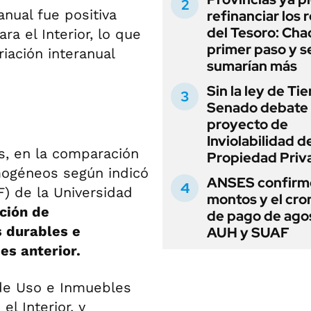
anual fue positiva
refinanciar los 
del Tesoro: Chac
a el Interior, lo que
primer paso y s
riación interanual
sumarían más
Sin la ley de Tie
Senado debate 
proyecto de
Inviolabilidad de
s, en la comparación
Propiedad Priv
ogéneos según indicó
ANSES confirmó
F) de la Universidad
montos y el cr
ición de
de pago de ago
s durables e
AUH y SUAF
es anterior.
 de Uso e Inmuebles
l Interior, y