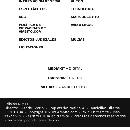
INFORMACIÓN GENERAL
AUTOS
ESPECTÁCULOS
TECNOLOGÍA
RSS
MAPA DEL SITIO
POLÍTICA DE
AVISO LEGAL
PRIVACIDAD DE
ÁMBITO.COM
EDICTOS JUDICIALES
MULTAS
LICITACIONES
MEDIAKIT
DIGITAL
TARIFARIO
DIGITAL
MEDIAKIT
AMBITO DEBATE
Edición N9414
Director: Gabriel Morini - Propietario: Nefir S.A. - Domicilio: Olleros
3551, CABA - Copyright © 2019 Ambito.com - RNPI En trámite - Issn
1852 9232 - Registro DNDA en trámite - Todos los derechos reservados
- Términos y condiciones de uso