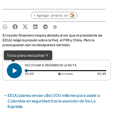
+ Agregar ámbito en
El mundo financiero respira aliviado al ver que el presidente de
EEUU relajó la presión sobre la Fed, el FMI y China. Pero la
preocupación aún no desaparece del todo.
×
Toca para escuchar
ESCUCHAR EL RESUMEN DE LA NOTA
Tiempo transcurrido: 0 segundos
Dura
00:00
00:45
EEUU planea enviar u$s1.000 millones para asistir a
Colombia en seguridad tras la asunción de De La
Espriella