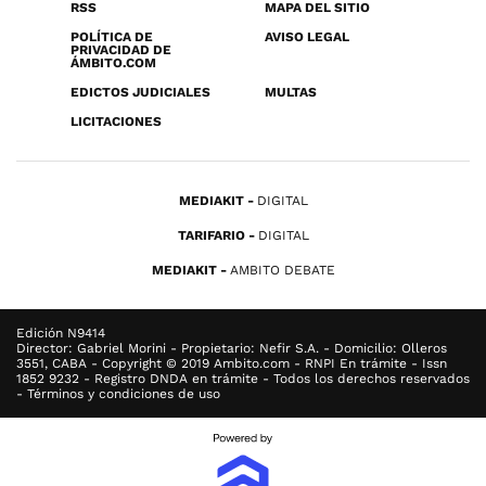
RSS
MAPA DEL SITIO
POLÍTICA DE
AVISO LEGAL
PRIVACIDAD DE
ÁMBITO.COM
EDICTOS JUDICIALES
MULTAS
LICITACIONES
MEDIAKIT
DIGITAL
TARIFARIO
DIGITAL
MEDIAKIT
AMBITO DEBATE
Edición N9414
Director: Gabriel Morini - Propietario: Nefir S.A. - Domicilio: Olleros
3551, CABA - Copyright © 2019 Ambito.com - RNPI En trámite - Issn
1852 9232 - Registro DNDA en trámite - Todos los derechos reservados
- Términos y condiciones de uso