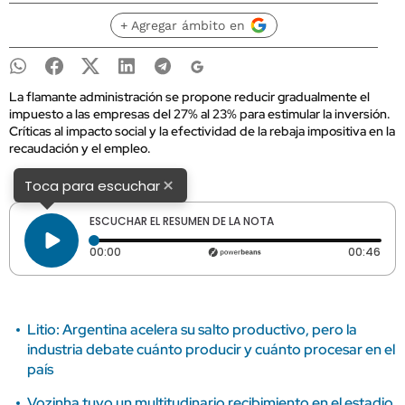
+ Agregar ámbito en
La flamante administración se propone reducir gradualmente el
impuesto a las empresas del 27% al 23% para estimular la inversión.
Críticas al impacto social y la efectividad de la rebaja impositiva en la
recaudación y el empleo.
×
Toca para escuchar
ESCUCHAR EL RESUMEN DE LA NOTA
Tiempo transcurrido: 0 segundos
Dura
00:00
00:46
Litio: Argentina acelera su salto productivo, pero la
industria debate cuánto producir y cuánto procesar en el
país
Vozinha tuvo un multitudinario recibimiento en el estadio