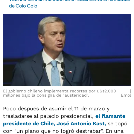
de Colo Colo
El gobierno chileno implementa recortes por u$s2.000
millones bajo la consigna de "austeridad".
Emol
Poco después de asumir el 11 de marzo y
trasladarse al palacio presidencial,
el flamante
presidente de Chile, José Antonio Kast,
se topó
con "un piano que no logró destrabar". En una