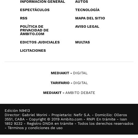
INFORMACIÓN GENERAL
AUTOS
ESPECTÁCULOS
TECNOLOGÍA
RSS
MAPA DEL SITIO
POLÍTICA DE
AVISO LEGAL
PRIVACIDAD DE
ÁMBITO.COM
EDICTOS JUDICIALES
MULTAS
LICITACIONES
MEDIAKIT
DIGITAL
TARIFARIO
DIGITAL
MEDIAKIT
AMBITO DEBATE
Edición N9413
Director: Gabriel Morini - Propietario: Nefir S.A. - Domicilio: Olleros
3551, CABA - Copyright © 2019 Ambito.com - RNPI En trámite - Issn
1852 9232 - Registro DNDA en trámite - Todos los derechos reservados
- Términos y condiciones de uso