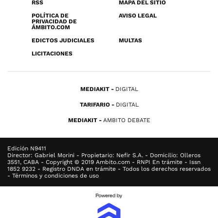
RSS
MAPA DEL SITIO
POLÍTICA DE
AVISO LEGAL
PRIVACIDAD DE
ÁMBITO.COM
EDICTOS JUDICIALES
MULTAS
LICITACIONES
MEDIAKIT
DIGITAL
TARIFARIO
DIGITAL
MEDIAKIT
AMBITO DEBATE
Edición N9411
Director: Gabriel Morini - Propietario: Nefir S.A. - Domicilio: Olleros
3551, CABA - Copyright © 2019 Ambito.com - RNPI En trámite - Issn
1852 9232 - Registro DNDA en trámite - Todos los derechos reservados
- Términos y condiciones de uso