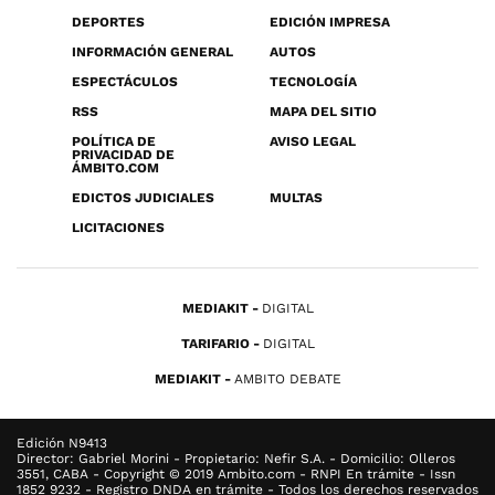
DEPORTES
EDICIÓN IMPRESA
INFORMACIÓN GENERAL
AUTOS
ESPECTÁCULOS
TECNOLOGÍA
RSS
MAPA DEL SITIO
POLÍTICA DE
AVISO LEGAL
PRIVACIDAD DE
ÁMBITO.COM
EDICTOS JUDICIALES
MULTAS
LICITACIONES
MEDIAKIT
DIGITAL
TARIFARIO
DIGITAL
MEDIAKIT
AMBITO DEBATE
Edición N9413
Director: Gabriel Morini - Propietario: Nefir S.A. - Domicilio: Olleros
3551, CABA - Copyright © 2019 Ambito.com - RNPI En trámite - Issn
1852 9232 - Registro DNDA en trámite - Todos los derechos reservados