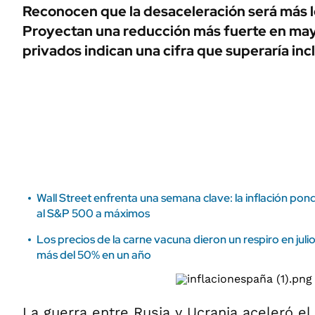
ÁMBITO DEBATE
Reconocen que la desaceleración será más l
Municipios
Proyectan una reducción más fuerte en ma
MEDIAKIT AMBITO DEBATE
URUGUAY
privados indican una cifra que superaría incl
Wall Street enfrenta una semana clave: la inflación pond
al S&P 500 a máximos
Los precios de la carne vacuna dieron un respiro en ju
más del 50% en un año
La guerra entre Rusia y Ucrania aceleró el