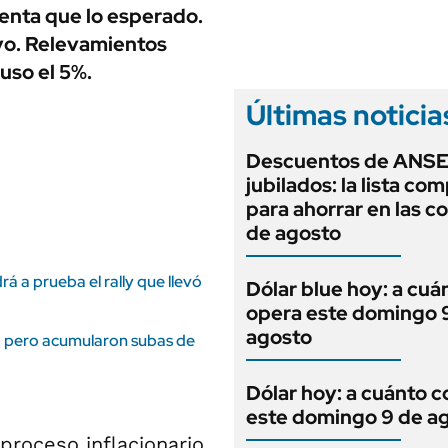
ANUARIO 2025
enta que lo esperado.
LIFESTYLE
EDICIÓN IMPRESA
yo. Relevamientos
AUTOS
uso el 5%.
Últimas noticia
Descuentos de ANSE
jubilados: la lista co
para ahorrar en las 
de agosto
rá a prueba el rally que llevó
Dólar blue hoy: a cuá
opera este domingo 
agosto
lio pero acumularon subas de
Dólar hoy: a cuánto c
este domingo 9 de a
 proceso inflacionario