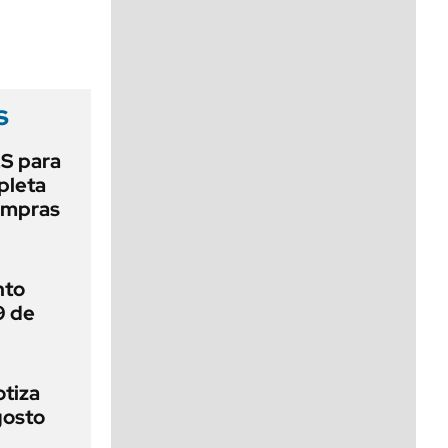
viernes de 10 a 18
s
S para
mpleta
compras
nto
9 de
otiza
gosto