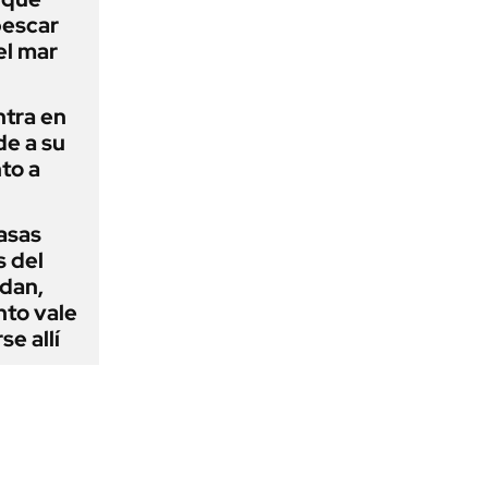
pescar
el mar
ntra en
de a su
to a
casas
s del
dan,
nto vale
se allí