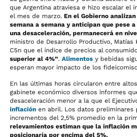
que Argentina atraviesa e hizo escalar el í
el mes de marzo.
En el Gobierno analizan
semana a semana y anticipan que pese a 
una desaceleración, permanecerá en nive
ministro de Desarrollo Productivo, Matías 
C5n que el índice de precios al consumi
superior al 4%”
.
Alimentos
y bebidas sigu
esperan mayor impacto de los fideicomiso
En las últimas horas circularon entre altos
gabinete económico diversos informes qu
desaceleración menor a la que el Ejecutiv
inflación
en abril. Los datos preliminares
incrementos del 2,5% promedio en la pri
relevamientos estiman que la inflación 
posicionaría por encima del 5%.