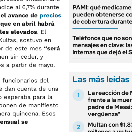
ndice al 6,7% durante
PAMI: qué medicame
pueden obtenerse c
 el avance de
precios
de cobertura durant
que en abril habrá
les elevados
. El
Teléfonos que no son
Kulfas, sostuvo en
mensajes en clave: la
dor de este mes
“será
internas que dejó el
en sin ceder, y
s a partir de mayo.
Las más leídas
 funcionarios del
e dan cuenta de una
La reacción de 
o esperaba para la
frente a la muer
 ponen de manifiesto
padre de Messi:
mera quincena. Esos
vergüenza"
mensual se
Multan con $1.8
millones a un b