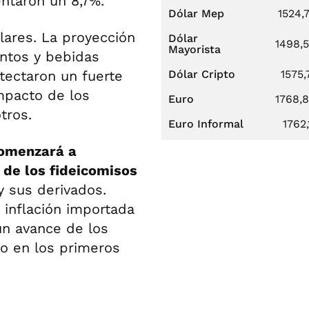
ntaron un 8,7%.
Dólar Mep
1524,
lares. La proyección
Dólar
1498,
Mayorista
entos y bebidas
tectaron un fuerte
Dólar Cripto
1575,
mpacto de los
Euro
1768,
tros.
Euro Informal
1762,
comenzará a
 de los fideicomisos
y sus derivados.
inflación importada
un avance de los
o en los primeros