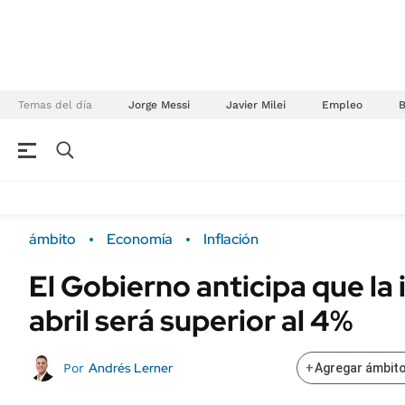
Temas del día
Jorge Messi
Javier Milei
Empleo
NEGOCIOS
ÚLTIMAS NOTICIAS
Especiales Ámbito
ECONOMÍA
ámbito
Economía
Inflación
Real Estate
Banco de Datos
El Gobierno anticipa que la 
Sustentabilidad
Campo
abril será superior al 4%
Seguros
FINANZAS
ENERGY REPORT
Dólar
Andrés Lerner
Por
+
Agregar ámbito
POLÍTICA
Mercados
Nacional