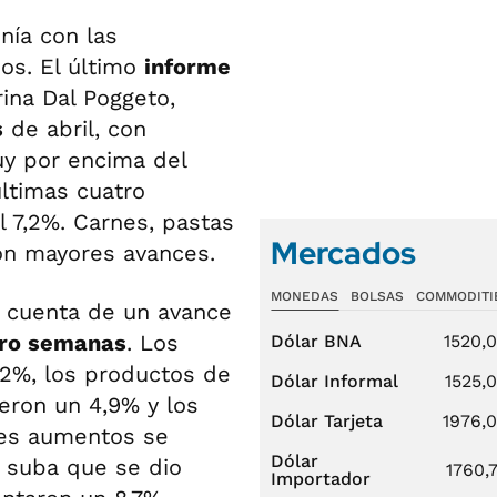
nía con las
ios. El último
informe
ina Dal Poggeto,
s
de abril, con
uy por encima del
últimas cuatro
 7,2%. Carnes, pastas
Mercados
on mayores avances.
MONEDAS
BOLSAS
COMMODITI
a cuenta de un avance
tro semanas
. Los
Dólar BNA
1520,
,2%, los productos de
Dólar Informal
1525,
ieron un 4,9% y los
Dólar Tarjeta
1976,
res aumentos se
Dólar
 suba que se dio
1760,
Importador