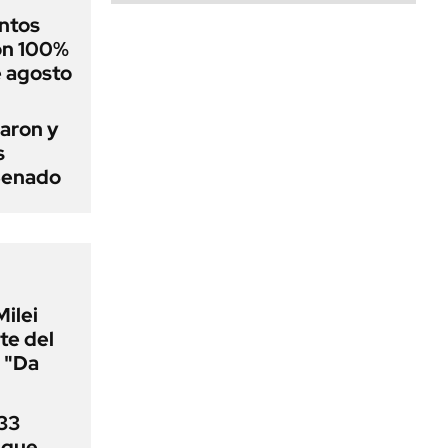
ntos
on 100%
e agosto
aron y
s
 Senado
Milei
te del
 "Da
33
uque