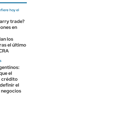
fiere hoy el
carry trade?
iones en
an los
ras el último
BCRA
s
gentinos:
que el
 crédito
definir el
 negocios