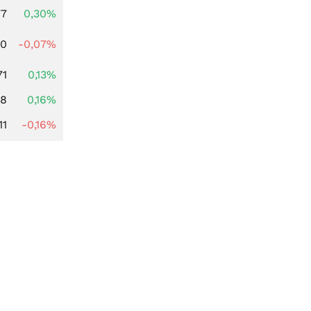
77
0,30%
50
-0,07%
71
0,13%
88
0,16%
11
-0,16%