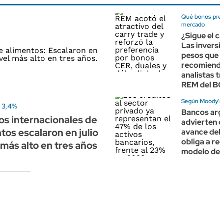
Qué bonos pre
mercado
¿Sigue el 
Las invers
pesos que
recomiend
analistas t
REM del 
Según Moody'
ó 3,4%
Bancos ar
os internacionales de
advierten 
tos escalaron en julio
avance del
obliga a re
 más alto en tres años
modelo de