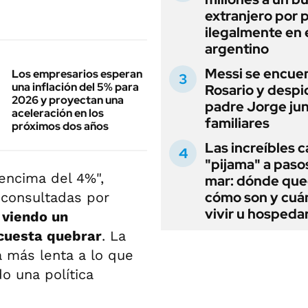
extranjero por 
ilegalmente en 
argentino
Messi se encue
Los empresarios esperan
una inflación del 5% para
Rosario y despi
2026 y proyectan una
padre Jorge jun
aceleración en los
familiares
próximos dos años
Las increíbles 
"pijama" a paso
 encima del 4%",
mar: dónde que
cómo son y cuá
s consultadas por
vivir u hospedar
viendo un
cuesta quebrar
. La
 más lenta a lo que
 una política