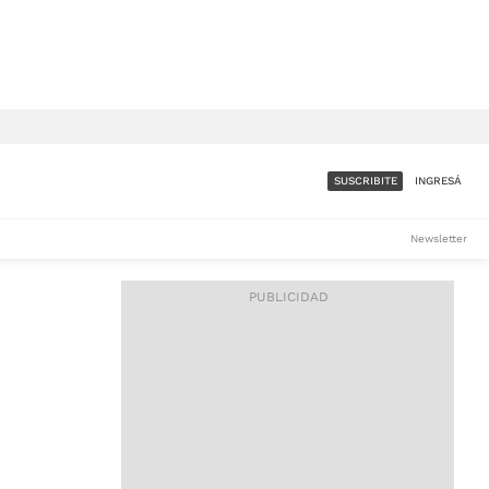
SUSCRIBITE
INGRESÁ
SUMATE A LA COMUNIDAD
Newsletter
DE ÁMBITO
LES
ACCESO FULL - $1.800/MES
ES
CORPORATIVO - CONSULTAR
Si tenés dudas comunicate
con nosotros a
IOS
suscripciones@ambito.com.ar
Llamanos al (54) 11 4556-
9147/48 o
al (54) 11 4449-3256 de lunes a