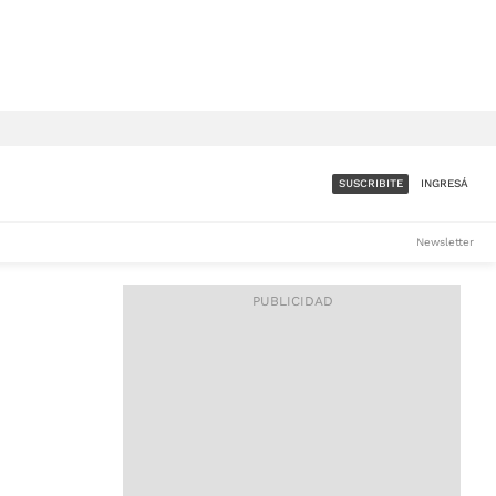
SUSCRIBITE
INGRESÁ
SUMATE A LA COMUNIDAD
Newsletter
DE ÁMBITO
LES
ACCESO FULL - $1.800/MES
ES
CORPORATIVO - CONSULTAR
Si tenés dudas comunicate
con nosotros a
IOS
suscripciones@ambito.com.ar
Llamanos al (54) 11 4556-
9147/48 o
al (54) 11 4449-3256 de lunes a