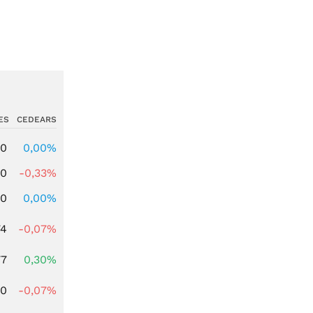
ES
CEDEARS
00
0,00%
00
-0,33%
00
0,00%
74
-0,07%
77
0,30%
50
-0,07%