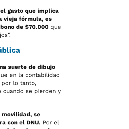
el gasto que implica
 vieja fórmula, es
 bono de $70.000
que
os”.
ública
na suerte de dibujo
ue en la contabilidad
 por lo tanto,
o cuando se pierden y
e movilidad, se
gra con el DNU.
Por el