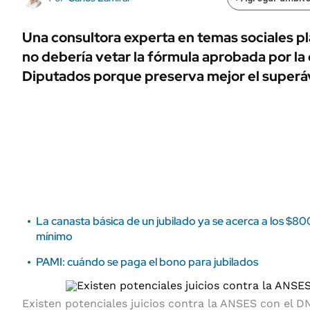
ÁMBITO DEBATE
Municipios
MEDIAKIT AMBITO DEBATE
Una consultora experta en temas sociales p
URUGUAY
no debería vetar la fórmula aprobada por la
Diputados porque preserva mejor el superávi
La canasta básica de un jubilado ya se acerca a los $8
mínimo
PAMI: cuándo se paga el bono para jubilados
Existen potenciales juicios contra la ANSES con el 