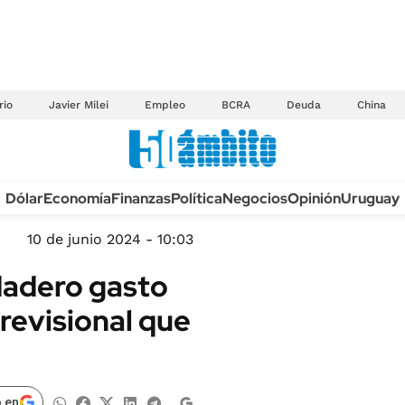
rio
Javier Milei
Empleo
BCRA
Deuda
China
Anuario autos 2026
Dólar
Economía
Finanzas
Política
Negocios
Opinión
Uruguay
TECNOLOGÍA
NOVEDADES FISCA
MÉXICO
10 de junio 2024 - 10:03
EDICTOS JUDICIAL
OPINIÓN
rdadero gasto
MULTAS
MUNDO
revisional que
LICITACIONES
INFORMACIÓN GENERAL
CUADROS TARIFAR
ESPECTÁCULOS
RECALL
DEPORTES
 en