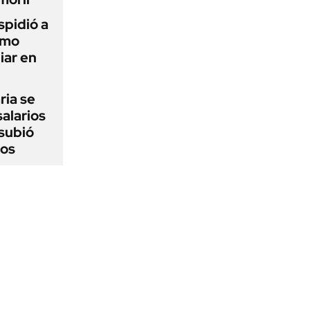
spidió a
imo
iar en
ria se
salarios
 subió
jos