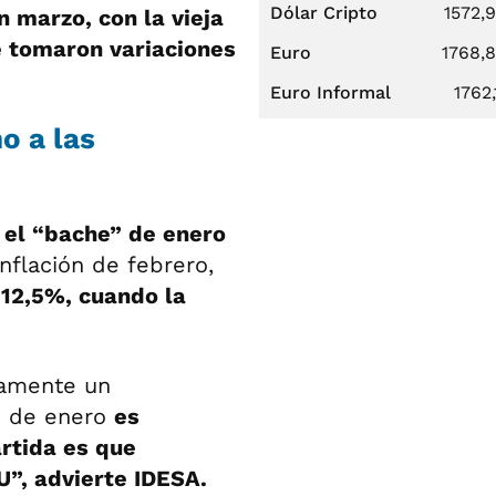
Dólar Cripto
1572,
n marzo, con la vieja
e tomaron variaciones
Euro
1768,
Euro Informal
1762,
o a las
 el “bache” de enero
nflación de febrero,
 12,5%, cuando la
riamente un
n de enero
es
artida es que
U”, advierte IDESA.