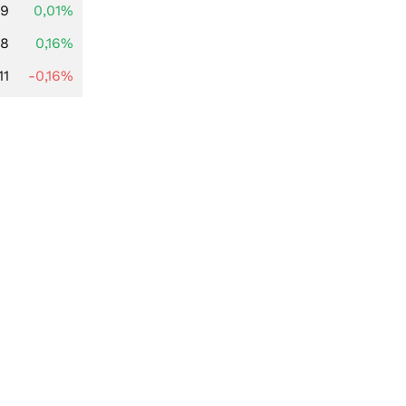
99
0,01%
88
0,16%
11
-0,16%