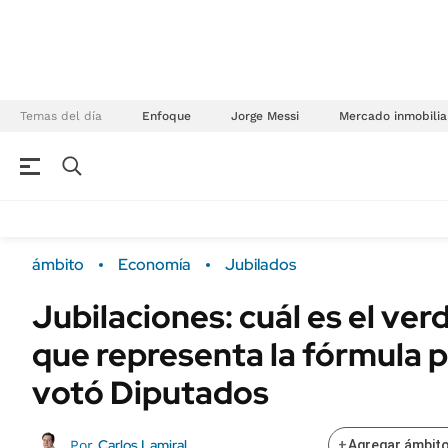
Temas del día
Enfoque
Jorge Messi
Mercado inmobilia
NEGOCIOS
ÚLTIMAS NOTICIAS
Especiales Ámbito
ECONOMÍA
ámbito
Economía
Jubilados
Real Estate
Banco de Datos
Jubilaciones: cuál es el ve
Sustentabilidad
Campo
que representa la fórmula p
Seguros
FINANZAS
ENERGY REPORT
votó Diputados
Dólar
POLÍTICA
Mercados
Carlos Lamiral
Por
+
Agregar ámbito
Nacional