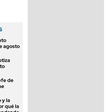
viernes de 10 a 18
s
nto
de agosto
otiza
to
efe de
ne
 y la
or qué la