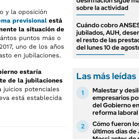
desinflación sigue 
sobre la actividad
o y la oposición
ema previsional
está
Cuándo cobro ANSES
mente la situación de
jubilados, AUH, dese
cuántos puntos más o
el resto de las prest
2017, uno de los años
del lunes 10 de agost
sto en jubilaciones.
bierno estaría
Las más leídas
te de la jubilaciones
 juicios potenciales
Malestar y desi
empresarios por
ueva está establecida
del Gobierno en
reforma laboral
Cómo fueron lo
últimos días de
Messi antes de 