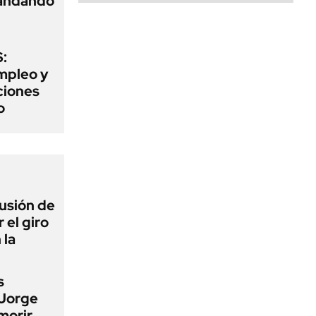
mandando
:
mpleo y
aciones
o
lusión de
 el giro
 la
s
 Jorge
morir