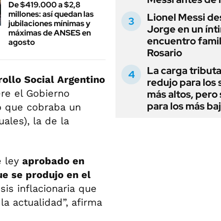
De $419.000 a $2,8
millones: así quedan las
Lionel Messi de
jubilaciones mínimas y
Jorge en un ínt
máximas de ANSES en
encuentro famil
agosto
Rosario
La carga tributa
rollo Social Argentino
redujo para los 
ere el Gobierno
más altos, pero
para los más ba
o que cobraba un
ales), la de la
e ley
aprobado en
ue se produjo en el
sis inflacionaria que
la actualidad”, afirma