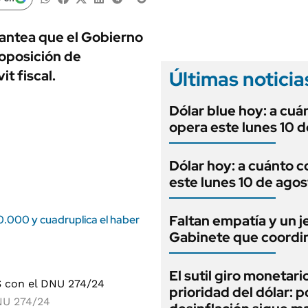
ANUARIO 2025
LIFESTYLE
EDICIÓN IMPRESA
AUTOS
lantea que el Gobierno
 oposición de
Últimas noticia
t fiscal.
Dólar blue hoy: a cuá
opera este lunes 10 
Dólar hoy: a cuánto c
este lunes 10 de agos
Faltan empatía y un j
00.000 y cuadruplica el haber
Gabinete que coordi
El sutil giro monetario
prioridad del dólar: p
DNU 274/24