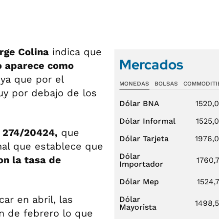
rge Colina
indica que
Mercados
o aparece como
ya que por el
MONEDAS
BOLSAS
COMMODITI
uy por debajo de los
Dólar BNA
1520,
Dólar Informal
1525,
 274/20424,
que
Dólar Tarjeta
1976,
nal que establece que
Dólar
n la tasa de
1760,
Importador
Dólar Mep
1524,
r en abril, las
Dólar
1498,
Mayorista
ón de febrero lo que