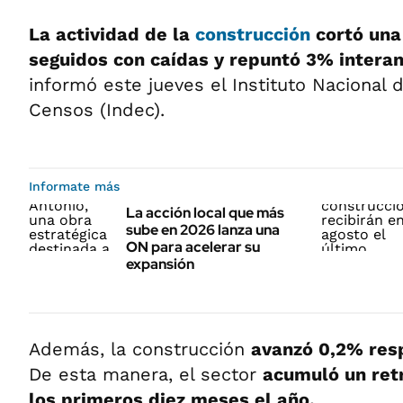
La actividad de la
construcción
cortó una
seguidos con caídas y repuntó 3% intera
informó este jueves el Instituto Nacional d
Censos (Indec).
Informate más
La acción local que más
sube en 2026 lanza una
ON para acelerar su
expansión
Además, la construcción
avanzó 0,2% res
De esta manera, el sector
acumuló un ret
los primeros diez meses el año.