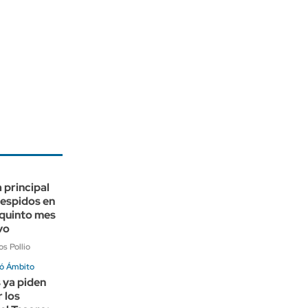
a principal
despidos en
quinto mes
vo
s Pollio
ó Ámbito
 ya piden
r los