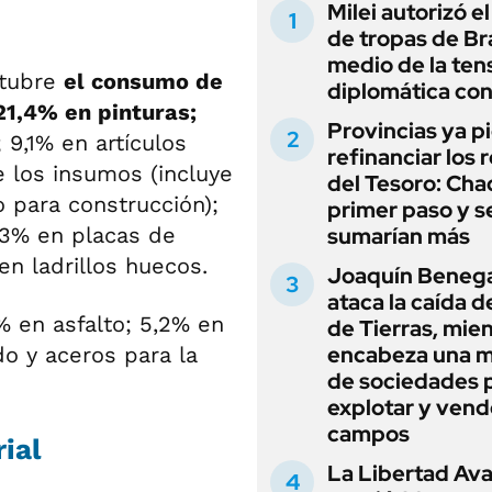
Milei autorizó e
de tropas de Bra
medio de la ten
ctubre
el consumo de
diplomática con
21,4% en pinturas;
Provincias ya p
 9,1% en artículos
refinanciar los 
e los insumos (incluye
del Tesoro: Chac
io para construcción);
primer paso y s
7,3% en placas de
sumarían más
en ladrillos huecos.
Joaquín Beneg
ataca la caída de
7% en asfalto; 5,2% en
de Tierras, mie
encabeza una 
o y aceros para la
de sociedades 
explotar y vend
campos
rial
La Libertad Av