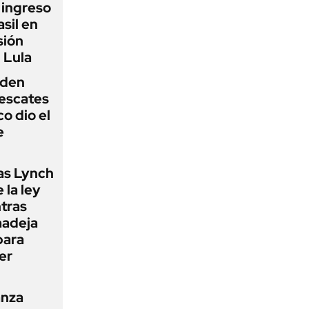
l ingreso
sil en
sión
 Lula
iden
rescates
o dio el
e
as Lynch
 la ley
ntras
madeja
para
er
anza