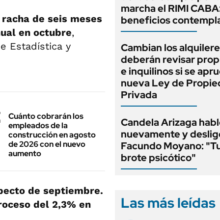
marcha el RIMI CABA
 racha de seis meses
beneficios contempl
nual en octubre
,
e Estadística y
Cambian los alquilere
deberán revisar prop
e inquilinos si se apr
nueva Ley de Propi
Privada
Cuánto cobrarán los
Candela Arizaga habl
empleados de la
nuevamente y deslig
construcción en agosto
de 2026 con el nuevo
Facundo Moyano: "T
aumento
brote psicótico"
pecto de septiembre.
Las más leídas
roceso del 2,3% en