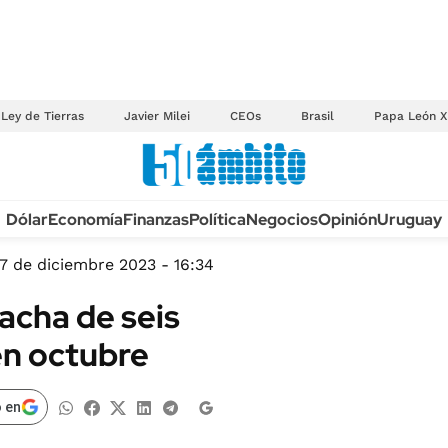
Ley de Tierras
Javier Milei
CEOs
Brasil
Papa León X
Anuario autos 2026
Dólar
Economía
Finanzas
Política
Negocios
Opinión
Uruguay
TECNOLOGÍA
NOVEDADES FISCA
MÉXICO
7 de diciembre 2023 - 16:34
EDICTOS JUDICIAL
OPINIÓN
acha de seis
MULTAS
MUNDO
 en octubre
LICITACIONES
INFORMACIÓN GENERAL
CUADROS TARIFAR
ESPECTÁCULOS
 en
RECALL
DEPORTES