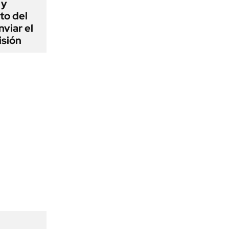
 y
to del
viar el
isión