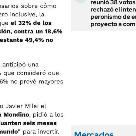
reunió 38 votos
esarios sobre cómo
rechazó el inten
o inclusive, la
peronismo de en
 que
el 32% de los
proyecto a com
ión, contra un 18,6%
restante 49,4% no
 anticipó una
3% que consideró que
2,6% no prevé mayores
 Javier Milei el
a Mondino
, pidió a los
uanten seis meses
 mundo"
para invertir.
Mercados