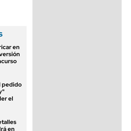
viernes de 10 a 18
s
icar en
nversión
ncurso
al pedido
y"
er el
talles
rá en