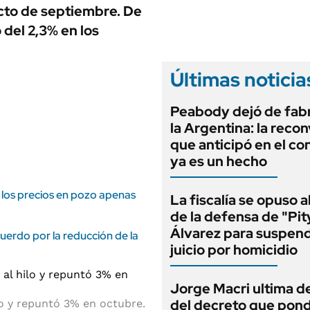
ANUARIO 2025
cto de septiembre. De
LIFESTYLE
EDICIÓN IMPRESA
 del 2,3% en los
AUTOS
Últimas noticia
Peabody dejó de fabr
la Argentina: la reco
que anticipó en el co
ya es un hecho
 los precios en pozo apenas
La fiscalía se opuso 
de la defensa de "Pit
Álvarez para suspend
acuerdo por la reducción de la
juicio por homicidio
Jorge Macri ultima de
del decreto que pond
lo y repuntó 3% en octubre.