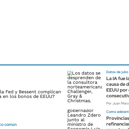
Datos de julio
La IA fue l
causa de 
EEUU por 
consecuti
Por Juan Marco
Como adelant
Provincias
refinancia
co común