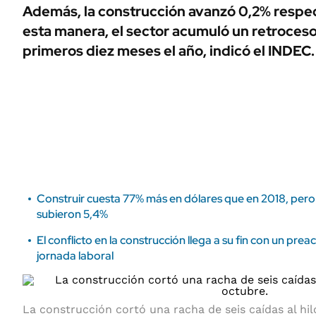
ÁMBITO DEBATE
Además, la construcción avanzó 0,2% respe
Municipios
esta manera, el sector acumuló un retroceso
MEDIAKIT AMBITO DEBATE
URUGUAY
primeros diez meses el año,
indicó
el INDEC.
Construir cuesta 77% más en dólares que en 2018, pero
subieron 5,4%
El conflicto en la construcción llega a su fin con un pre
jornada laboral
La construcción cortó una racha de seis caídas al hi