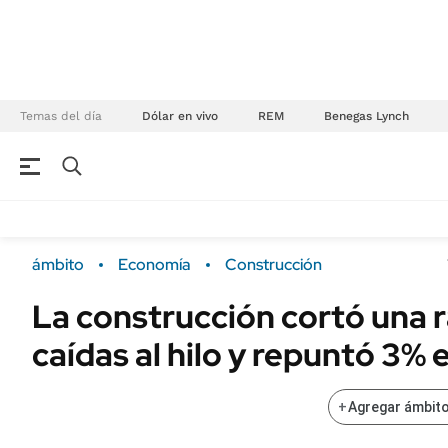
Temas del día
Dólar en vivo
REM
Benegas Lynch
NEGOCIOS
ÚLTIMAS NOTICIAS
Especiales Ámbito
ECONOMÍA
ámbito
Economía
Construcción
Real Estate
Banco de Datos
La construcción cortó una r
Sustentabilidad
Campo
caídas al hilo y repuntó 3%
Seguros
FINANZAS
ENERGY REPORT
Dólar
+
Agregar ámbito
POLÍTICA
Mercados
Nacional