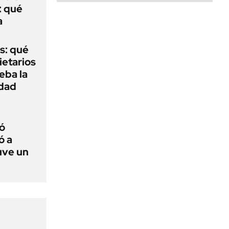
: qué
a
s: qué
ietarios
ueba la
edad
ó
ó a
uve un