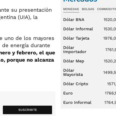
ante su presentación
MONEDAS
BOLSAS
COMMODITI
entina (UIA), la
Dólar BNA
1520,
Dólar Informal
1530,
que uno de los mayores
Dólar Tarjeta
1976,
z de energía durante
Dólar
1761,
Importador
nero y febrero, el que
o, porque no alcanza
Dólar Mep
1520,
Dólar
1499,
Mayorista
Dólar Cripto
1571,
Euro
1766,
Euro Informal
1764,
SUSCRIBITE