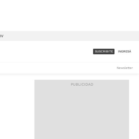
IV
SUSCRIBITE
INGRESÁ
SUMATE A LA COMUNIDAD
Newsletter
DE ÁMBITO
LES
ACCESO FULL - $1.800/MES
ES
CORPORATIVO - CONSULTAR
Si tenés dudas comunicate
con nosotros a
IOS
suscripciones@ambito.com.ar
Llamanos al (54) 11 4556-
9147/48 o
al (54) 11 4449-3256 de lunes a