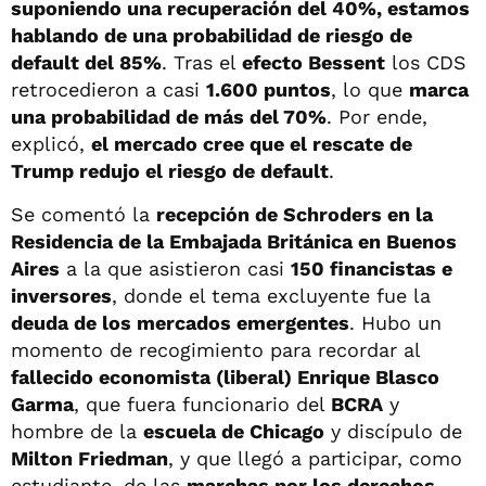
suponiendo una recuperación del 40%, estamos
hablando de una probabilidad de riesgo de
default del 85%
. Tras el
efecto Bessent
los CDS
retrocedieron a casi
1.600 puntos
, lo que
marca
una probabilidad de más del 70%
. Por ende,
explicó,
el mercado cree que el rescate de
Trump redujo el riesgo de default
.
Se comentó la
recepción de Schroders en la
Residencia de la Embajada Británica en Buenos
Aires
a la que asistieron casi
150 financistas e
inversores
, donde el tema excluyente fue la
deuda de los mercados emergentes
. Hubo un
momento de recogimiento para recordar al
fallecido economista (liberal) Enrique Blasco
Garma
, que fuera funcionario del
BCRA
y
hombre de la
escuela de Chicago
y discípulo de
Milton Friedman
, y que llegó a participar, como
estudiante, de las
marchas por los derechos