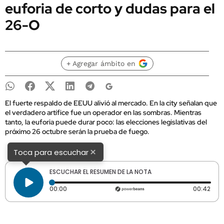
euforia de corto y dudas para el
26-O
+ Agregar ámbito en
El fuerte respaldo de EEUU alivió al mercado. En la city señalan que
el verdadero artífice fue un operador en las sombras. Mientras
tanto, la euforia puede durar poco: las elecciones legislativas del
próximo 26 octubre serán la prueba de fuego.
×
Toca para escuchar
ESCUCHAR EL RESUMEN DE LA NOTA
Tiempo transcurrido: 0 segundos
Dura
00:00
00:42