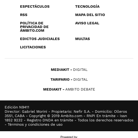
ESPECTÁCULOS
TECNOLOGÍA
RSS
MAPA DEL SITIO
POLÍTICA DE
AVISO LEGAL
PRIVACIDAD DE
ÁMBITO.COM
EDICTOS JUDICIALES
MULTAS
LICITACIONES
MEDIAKIT
DIGITAL
TARIFARIO
DIGITAL
MEDIAKIT
AMBITO DEBATE
Edición N9411
Director: Gabriel Morini - Propietario: Nefir S.A. - Domicilio: Olleros
3551, CABA - Copyright © 2019 Ambito.com - RNPI En trámite - Issn
1852 9232 - Registro DNDA en trámite - Todos los derechos reservados
- Términos y condiciones de uso