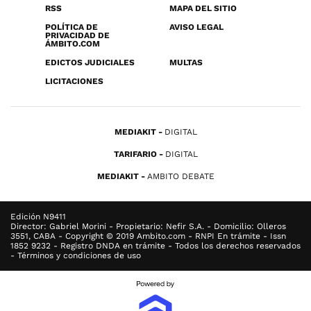
RSS
MAPA DEL SITIO
POLÍTICA DE
AVISO LEGAL
PRIVACIDAD DE
ÁMBITO.COM
EDICTOS JUDICIALES
MULTAS
LICITACIONES
MEDIAKIT
DIGITAL
TARIFARIO
DIGITAL
MEDIAKIT
AMBITO DEBATE
Edición N9411
Director: Gabriel Morini - Propietario: Nefir S.A. - Domicilio: Olleros
3551, CABA - Copyright © 2019 Ambito.com - RNPI En trámite - Issn
1852 9232 - Registro DNDA en trámite - Todos los derechos reservados
- Términos y condiciones de uso