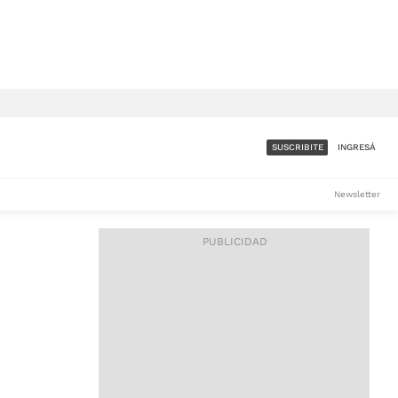
SUSCRIBITE
INGRESÁ
SUMATE A LA COMUNIDAD
Newsletter
DE ÁMBITO
LES
ACCESO FULL - $1.800/MES
ES
CORPORATIVO - CONSULTAR
Si tenés dudas comunicate
con nosotros a
IOS
suscripciones@ambito.com.ar
Llamanos al (54) 11 4556-
9147/48 o
al (54) 11 4449-3256 de lunes a