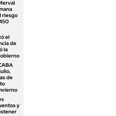
Merval
emana
 riesgo
 450
zó el
ncia de
ó la
Gobierno
 CABA
ulio,
as de
cto
nvierno
es
uentos y
ostener