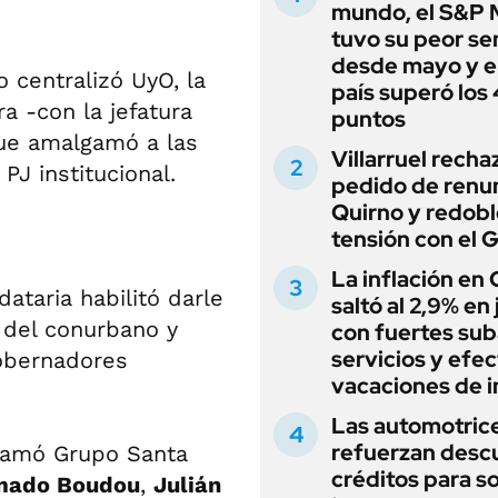
mundo, el S&P 
tuvo su peor s
desde mayo y el
 centralizó UyO, la
país superó los
 -con la jefatura
puntos
ue amalgamó a las
Villarruel recha
PJ institucional.
pedido de renu
Quirno y redobl
tensión con el 
La inflación en
ataria habilitó darle
saltó al 2,9% en j
s del conurbano y
con fuertes sub
servicios y efe
obernadores
vacaciones de i
Las automotric
refuerzan desc
llamó Grupo Santa
créditos para s
mado Boudou
,
Julián