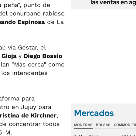
las ventas en a
 peña", punto de
del conurbano rabioso
nando Espinosa
de La
; vía Gestar, el
 Gioja
y
Diego Bossio
plan "Más cerca" como
y los intendentes
aforma para
ntro en Jujuy para
Mercados
ristina de Kirchner
,
 de concentrar todos
MONEDAS
BOLSAS
COMMODITI
5-M.