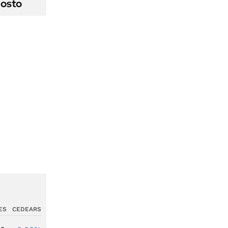
gosto
ES
CEDEARS