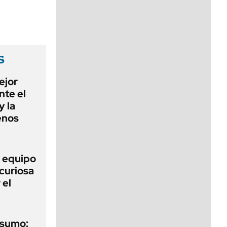
viernes de 10 a 18
s
ejor
nte el
y la
enos
o equipo
curiosa
 el
nsumo: