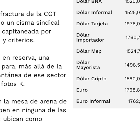
Dólar BNA
1520,
Dólar Informal
1525,
 fractura de la CGT
o un cisma sindical
Dólar Tarjeta
1976,
l, capitaneada por
Dólar
1760,
y criterios.
Importador
Dólar Mep
1524,
 en reserva, una
Dólar
1498,
 para, más allá de la
Mayorista
tantánea de ese sector
Dólar Cripto
1560,
fotos K.
Euro
1768,
En la mesa de arena de
Euro Informal
1762,
ben en ninguna de las
s ubican como