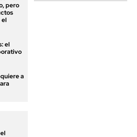
o, pero
uctos
 el
: el
porativo
 quiere a
para
el