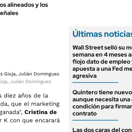
ANUARIO 2025
os alineados y los
LIFESTYLE
EDICIÓN IMPRESA
señales
AUTOS
Últimas noticia
Wall Street selló su m
semana en 4 meses a
flojo dato de empleo 
apuesta a una Fed m
agresiva
ioja, Julián Domínguez
Quintero tiene nuev
s diez a
ños de la
aunque necesita una 
da, que el marketing
condición para firmar
 ganada",
Cristina de
contrato
r K con que encarará
Las dos caras del co