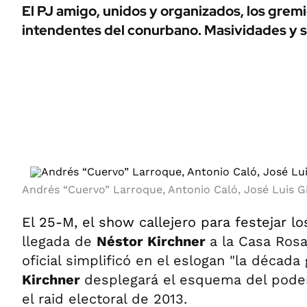
ÁMBITO DEBATE
El PJ amigo, unidos y organizados, los gremi
Municipios
intendentes del conurbano. Masividades y 
MEDIAKIT AMBITO DEBATE
URUGUAY
Andrés “Cuervo” Larroque, Antonio Caló, José Luis G
El 25-M, el show callejero para festejar lo
llegada de
Néstor Kirchner
a la Casa Rosa
oficial simplificó en el eslogan "la década
Kirchner
desplegará el esquema del pode
el raid electoral de 2013.