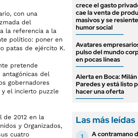
crece el gasto privad
cae la venta de prod
rio, con una
masivos y se resiente
ezmada del
humor social
 la referencia a la
te político: poner en
Avatares empresarios
o patas de ejército K.
pulso del mundo cor
en pocas líneas
ente pretende
s antagónicas del
Alerta en Boca: Milán
 los gobernadores
Paredes y está listo 
y el incierto puzzle
hacer una oferta
l de 2012 en la
Las más leídas
nidos y Organizados,
A contramano d
sus cuatro