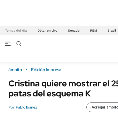
Temas del día
Dólar en vivo
Senado
REM
Brasil
NEGOCIOS
ÚLTIMAS NOTICIAS
Especiales Ámbito
ECONOMÍA
ámbito
Edición Impresa
Real Estate
Banco de Datos
Cristina quiere mostrar el 2
Sustentabilidad
Campo
patas del esquema K
Seguros
FINANZAS
ENERGY REPORT
Dólar
Pablo Ibáñez
Por
+
Agregar ámbito
POLÍTICA
Mercados
Nacional