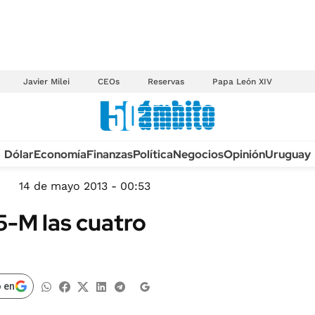
Javier Milei
CEOs
Reservas
Papa León XIV
Anuario autos 2026
Dólar
Economía
Finanzas
Política
Negocios
Opinión
Uruguay
TECNOLOGÍA
NOVEDADES FISCA
MÉXICO
14 de mayo 2013 - 00:53
EDICTOS JUDICIAL
OPINIÓN
5-M las cuatro
MULTAS
MUNDO
LICITACIONES
INFORMACIÓN GENERAL
CUADROS TARIFAR
ESPECTÁCULOS
 en
RECALL
DEPORTES