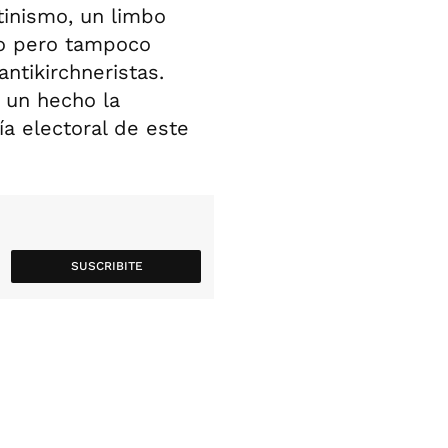
stinismo, un limbo
mo pero tampoco
ntikirchneristas.
 un hecho la
ía electoral de este
SUSCRIBITE