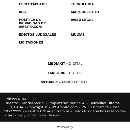
ESPECTÁCULOS
TECNOLOGÍA
RSS
MAPA DEL SITIO
POLÍTICA DE
AVISO LEGAL
PRIVACIDAD DE
ÁMBITO.COM
EDICTOS JUDICIALES
MULTAS
LICITACIONES
MEDIAKIT
DIGITAL
TARIFARIO
DIGITAL
MEDIAKIT
AMBITO DEBATE
Edición N9411
Director: Gabriel Morini - Propietario: Nefir S.A. - Domicilio: Olleros
3551, CABA - Copyright © 2019 Ambito.com - RNPI En trámite - Issn
1852 9232 - Registro DNDA en trámite - Todos los derechos reservados
- Términos y condiciones de uso