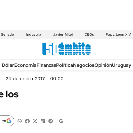
Senado
Industria
Javier Milei
CEOs
Papa León XIV
Anuario autos 2026
Dólar
Economía
Finanzas
Política
Negocios
Opinión
Uruguay
TECNOLOGÍA
NOVEDADES FISCA
MÉXICO
24 de enero 2017 - 00:00
EDICTOS JUDICIAL
OPINIÓN
 los
MULTAS
MUNDO
LICITACIONES
INFORMACIÓN GENERAL
CUADROS TARIFAR
ESPECTÁCULOS
 en
RECALL
DEPORTES