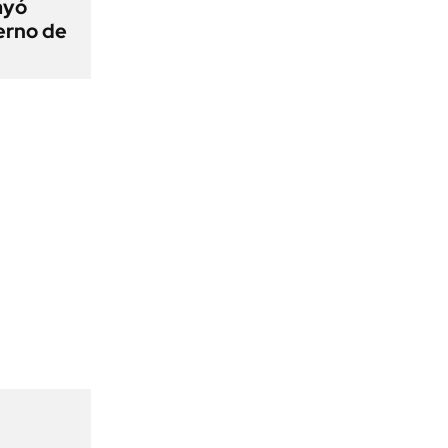
ayó
erno de