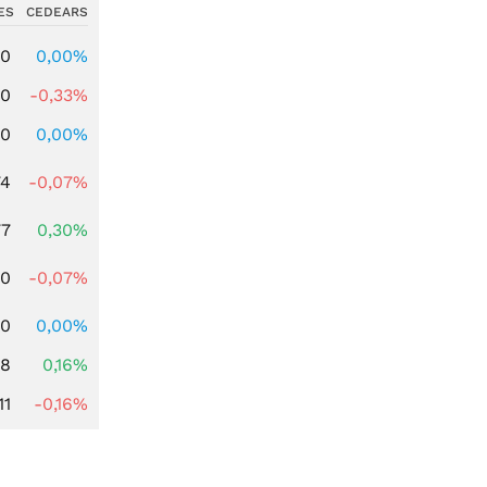
ES
CEDEARS
00
0,00%
00
-0,33%
00
0,00%
74
-0,07%
77
0,30%
50
-0,07%
40
0,00%
88
0,16%
11
-0,16%