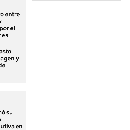
o entre
y
por el
nes
basto
magen y
de
mó su
a
utiva en