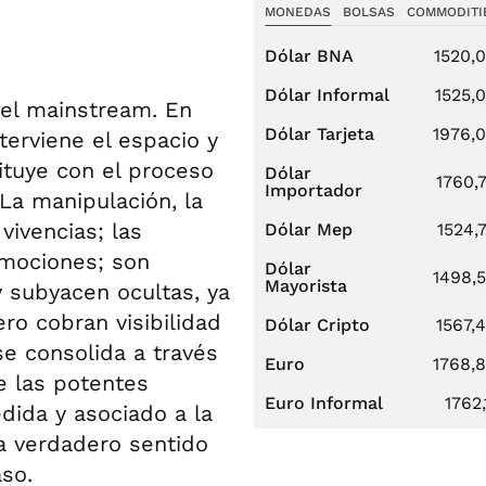
MONEDAS
BOLSAS
COMMODITI
Dólar BNA
1520,
Dólar Informal
1525,
del mainstream. En
Dólar Tarjeta
1976,
nterviene el espacio y
ituye con el proceso
Dólar
1760,
Importador
La manipulación, la
vivencias; las
Dólar Mep
1524,
emociones; son
Dólar
1498,
Mayorista
y subyacen ocultas, ya
ero cobran visibilidad
Dólar Cripto
1567,
se consolida a través
Euro
1768,
e las potentes
Euro Informal
1762,
edida y asociado a la
a verdadero sentido
so.