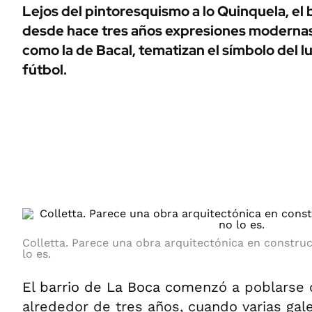
ÁMBITO DEBATE
Lejos del pintoresquismo a lo Quinquela, el 
Municipios
desde hace tres años expresiones modernas,
MEDIAKIT AMBITO DEBATE
URUGUAY
como la de Bacal, tematizan el símbolo del l
fútbol.
Colletta. Parece una obra arquitectónica en constru
lo es.
El barrio de La Boca comenz
ó a poblarse 
alrededor de tres años, cuando varias gale