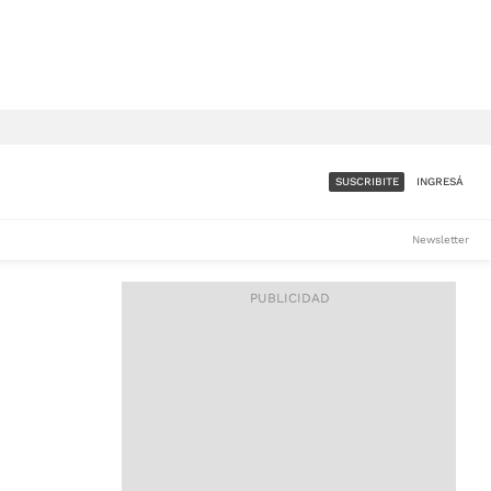
SUSCRIBITE
INGRESÁ
SUMATE A LA COMUNIDAD
Newsletter
DE ÁMBITO
LES
ACCESO FULL - $1.800/MES
ES
CORPORATIVO - CONSULTAR
Si tenés dudas comunicate
con nosotros a
IOS
suscripciones@ambito.com.ar
Llamanos al (54) 11 4556-
9147/48 o
al (54) 11 4449-3256 de lunes a