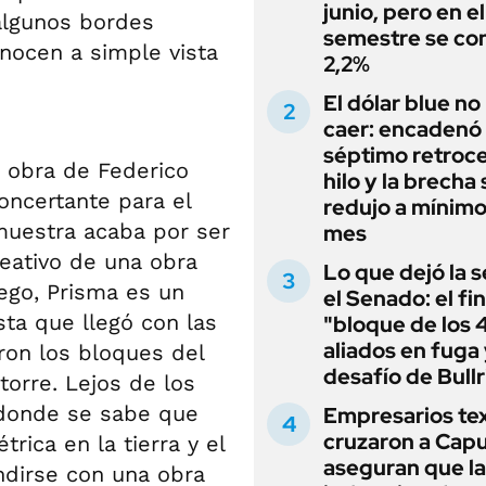
junio, pero en e
 algunos bordes
semestre se con
nocen a simple vista
2,2%
El dólar blue no
caer: encadenó
séptimo retroce
a obra de Federico
hilo y la brecha 
concertante para el
redujo a mínimo
muestra acaba por ser
mes
reativo de una obra
Lo que dejó la s
ego, Prisma es un
el Senado: el fin
sta que llegó con las
"bloque de los 
aliados en fuga 
ron los bloques del
desafío de Bullr
orre. Lejos de los
 donde se sabe que
Empresarios tex
cruzaron a Capu
rica en la tierra y el
aseguran que la
dirse con una obra