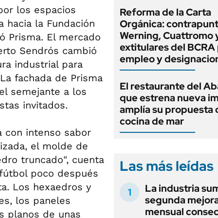
por los espacios
Reforma de la Carta
ta hacia la Fundación
Orgánica: contrapunt
Werning, Cuattromo 
ió Prisma. El mercado
extitulares del BCRA 
berto Sendrós cambió
empleo y designacio
a industrial para
. La fachada de Prisma
El restaurante del A
el semejante a los
que estrena nueva i
stas invitados.
amplía su propuesta 
cocina de mar
a con intenso sabor
nizada, el molde de
edro truncado", cuenta
Las más leídas
 fútbol poco después
ita. Los hexaedros y
La industria su
segunda mejor
s, los paneles
mensual consec
los planos de unas