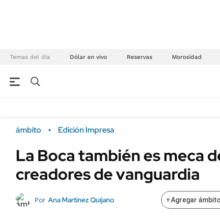
Temas del día
Dólar en vivo
Reservas
Morosidad
NEGOCIOS
ÚLTIMAS NOTICIAS
Especiales Ámbito
ECONOMÍA
ámbito
Edición Impresa
Real Estate
Banco de Datos
La Boca también es meca de
Sustentabilidad
Campo
creadores de vanguardia
Seguros
FINANZAS
ENERGY REPORT
Dólar
Ana Martínez Quijano
Por
+
Agregar ámbito
POLÍTICA
Mercados
Nacional