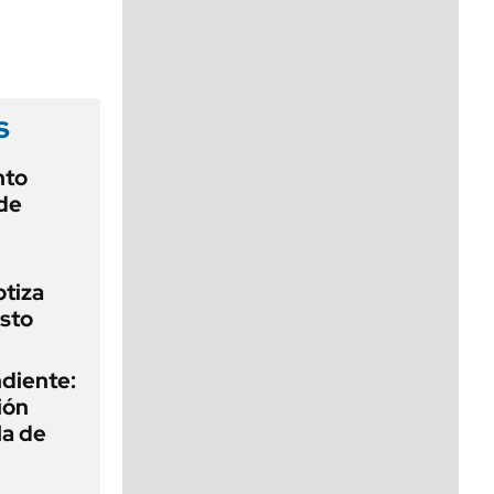
viernes de 10 a 18
s
nto
de
otiza
sto
diente:
ión
la de