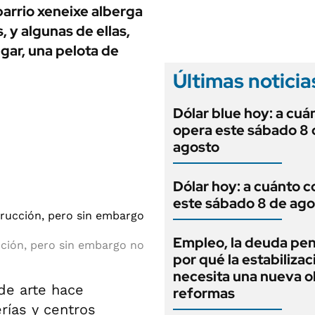
ANUARIO 2025
barrio xeneixe alberga
LIFESTYLE
EDICIÓN IMPRESA
 y algunas de ellas,
AUTOS
ugar, una pelota de
Últimas noticia
Dólar blue hoy: a cuá
opera este sábado 8 
agosto
Dólar hoy: a cuánto c
este sábado 8 de ago
Empleo, la deuda pen
cción, pero sin embargo no
por qué la estabilizac
necesita una nueva o
de arte hace
reformas
rías y centros