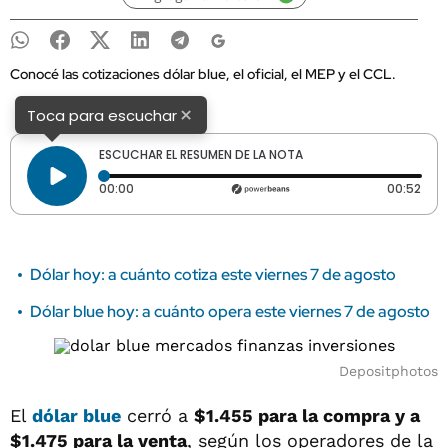
Conocé las cotizaciones dólar blue, el oficial, el MEP y el CCL.
×
Toca para escuchar
ESCUCHAR EL RESUMEN DE LA NOTA
Tiempo transcurrido: 0 segundos
Dura
00:00
00:52
Dólar hoy: a cuánto cotiza este viernes 7 de agosto
Dólar blue hoy: a cuánto opera este viernes 7 de agosto
Depositphotos
El
dólar blue
cerró a
$1.455 para la compra y a
$1.475
para la venta
, según los operadores de la