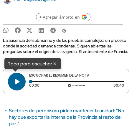
+ Agregar ámbito en
La ausencia del submarino y de las pruebas complejiza un proceso
donde la sociedad demanda condenas. Siguen abiertas las
preguntas sobre el origen de la tragedia. El antecedente de Francia.
×
Toca para escuchar
ESCUCHAR EL RESUMEN DE LA NOTA
Tiempo transcurrido: 0 segundos
Dura
00:00
00:40
Sectores del peronismo piden mantener la unidad: "No
hay que exportar la interna de la Provincia al resto del
país"