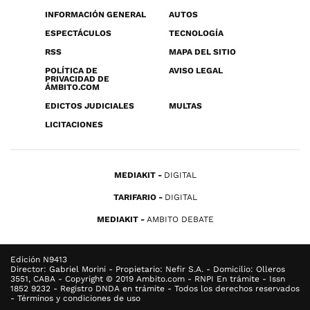
INFORMACIÓN GENERAL
AUTOS
ESPECTÁCULOS
TECNOLOGÍA
RSS
MAPA DEL SITIO
POLÍTICA DE
AVISO LEGAL
PRIVACIDAD DE
ÁMBITO.COM
EDICTOS JUDICIALES
MULTAS
LICITACIONES
MEDIAKIT
DIGITAL
TARIFARIO
DIGITAL
MEDIAKIT
AMBITO DEBATE
Edición N9413
Director: Gabriel Morini - Propietario: Nefir S.A. - Domicilio: Olleros
3551, CABA - Copyright © 2019 Ambito.com - RNPI En trámite - Issn
1852 9232 - Registro DNDA en trámite - Todos los derechos reservados
- Términos y condiciones de uso