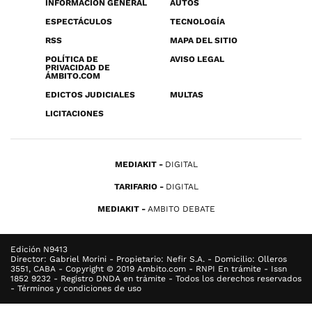
INFORMACIÓN GENERAL
AUTOS
ESPECTÁCULOS
TECNOLOGÍA
RSS
MAPA DEL SITIO
POLÍTICA DE
AVISO LEGAL
PRIVACIDAD DE
ÁMBITO.COM
EDICTOS JUDICIALES
MULTAS
LICITACIONES
MEDIAKIT
DIGITAL
TARIFARIO
DIGITAL
MEDIAKIT
AMBITO DEBATE
Edición N9413
Director: Gabriel Morini - Propietario: Nefir S.A. - Domicilio: Olleros
3551, CABA - Copyright © 2019 Ambito.com - RNPI En trámite - Issn
1852 9232 - Registro DNDA en trámite - Todos los derechos reservados
- Términos y condiciones de uso