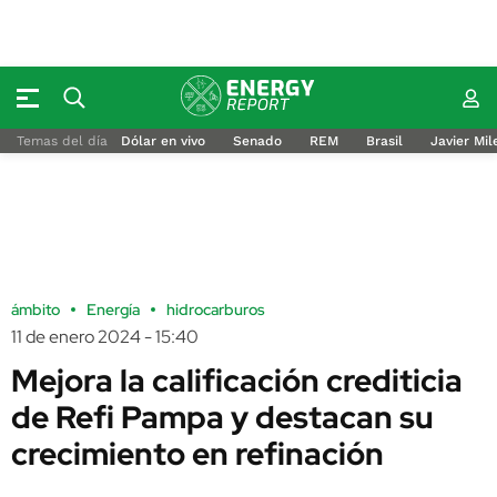
Temas del día
Dólar en vivo
Senado
REM
Brasil
Javier Mil
ámbito
Energía
hidrocarburos
11 de enero 2024 - 15:40
Mejora la calificación crediticia
de Refi Pampa y destacan su
crecimiento en refinación